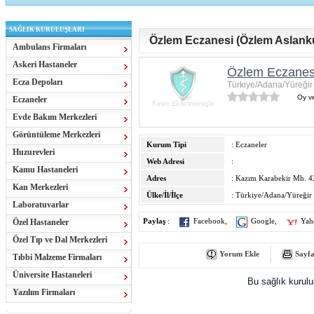
SAĞLIK KURULUŞLARI
Özlem Eczanesi (Özlem Aslanku
Ambulans Firmaları
Askeri Hastaneler
Özlem Eczanesi
Ecza Depoları
Türkiye/Adana/Yüreğir
Oy ve
Eczaneler
Evde Bakım Merkezleri
Görüntüleme Merkezleri
Kurum Tipi
: Eczaneler
Huzurevleri
Web Adresi
:
Kamu Hastaneleri
Adres
: Kazım Karabekir Mh. 
Kan Merkezleri
Ülke/İl/İlçe
: Türkiye/Adana/Yüreğir
Laboratuvarlar
Özel Hastaneler
Paylaş
:
Facebook
,
Google
,
Yah
Özel Tıp ve Dal Merkezleri
Yorum Ekle
Sayfa
Tıbbi Malzeme Firmaları
Üniversite Hastaneleri
Bu sağlık kurul
Yazılım Firmaları