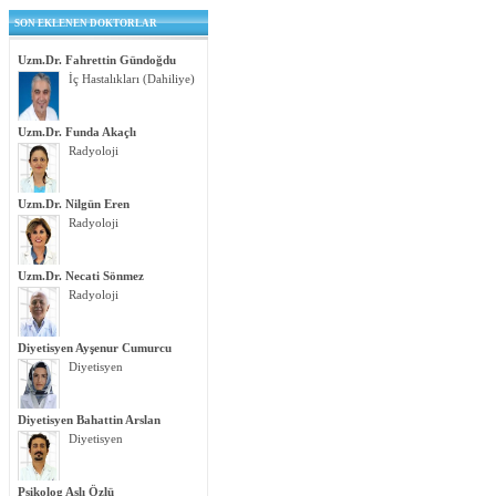
SON EKLENEN DOKTORLAR
Uzm.Dr. Fahrettin Gündoğdu
İç Hastalıkları (Dahiliye)
Uzm.Dr. Funda Akaçlı
Radyoloji
Uzm.Dr. Nilgün Eren
Radyoloji
Uzm.Dr. Necati Sönmez
Radyoloji
Diyetisyen Ayşenur Cumurcu
Diyetisyen
Diyetisyen Bahattin Arslan
Diyetisyen
Psikolog Aslı Özlü