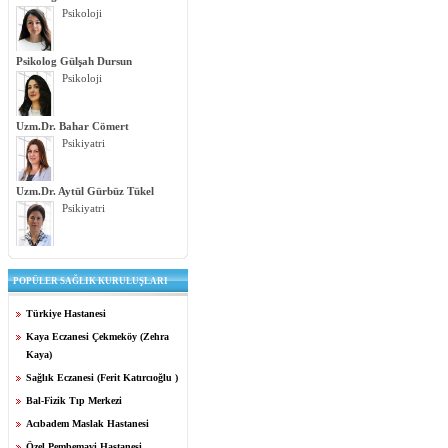
Psikoloji
Psikolog Gülşah Dursun
Psikoloji
Uzm.Dr. Bahar Cömert
Psikiyatri
Uzm.Dr. Aytül Gürbüz Tükel
Psikiyatri
POPÜLER SAĞLIK KURULUŞLARI
Türkiye Hastanesi
Kaya Eczanesi Çekmeköy (Zehra
Kaya)
Sağlık Eczanesi (Ferit Katırcıoğlu )
Bal-Fizik Tıp Merkezi
Acıbadem Maslak Hastanesi
Özel Pembemavi Hastanesi