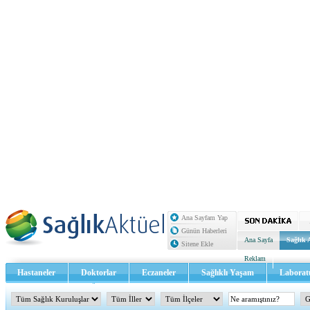
Ana Sayfam Yap
Günün Haberleri
Ana Sayfa
Sağlık 
Sitene Ekle
Reklam
Hastaneler
Doktorlar
Eczaneler
Sağlıklı Yaşam
Laborat
Sağlık TV - Video
İletişim