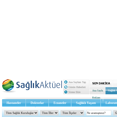
Ana Sayfam Yap
Günün Haberleri
Ana Sayfa
Sağlık 
Sitene Ekle
Reklam
Hastaneler
Doktorlar
Eczaneler
Sağlıklı Yaşam
Laborat
Sağlık TV - Video
İletişim