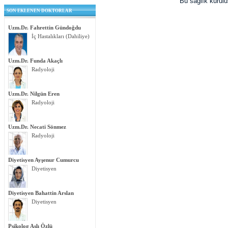
Bu sağlık kurul
SON EKLENEN DOKTORLAR
Uzm.Dr. Fahrettin Gündoğdu
İç Hastalıkları (Dahiliye)
Uzm.Dr. Funda Akaçlı
Radyoloji
Uzm.Dr. Nilgün Eren
Radyoloji
Uzm.Dr. Necati Sönmez
Radyoloji
Diyetisyen Ayşenur Cumurcu
Diyetisyen
Diyetisyen Bahattin Arslan
Diyetisyen
Psikolog Aslı Özlü