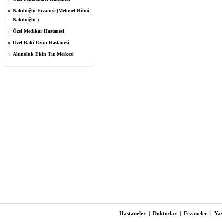
Nakıboğlu Eczanesi (Mehmet Hilmi
Nakıboğlu )
Özel Medikar Hastanesi
Özel Baki Uzun Hastanesi
Altınoluk Ekin Tıp Merkezi
Hastaneler
|
Doktorlar
|
Eczaneler
|
Yay