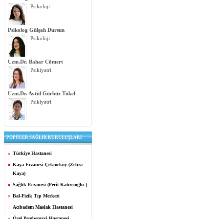
Psikoloji
Psikolog Gülşah Dursun
Psikoloji
Uzm.Dr. Bahar Cömert
Psikiyatri
Uzm.Dr. Aytül Gürbüz Tükel
Psikiyatri
POPÜLER SAĞLIK KURULUŞLARI
Türkiye Hastanesi
Kaya Eczanesi Çekmeköy (Zehra
Kaya)
Sağlık Eczanesi (Ferit Katırcıoğlu )
Bal-Fizik Tıp Merkezi
Acıbadem Maslak Hastanesi
Özel Pembemavi Hastanesi