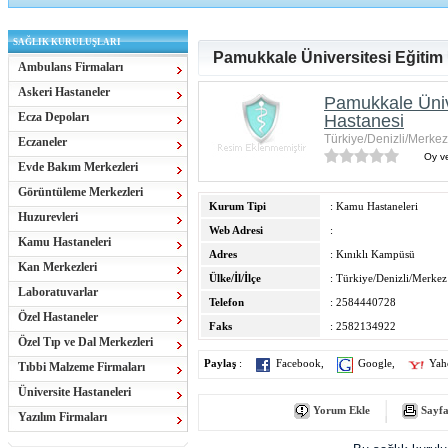
SAĞLIK KURULUŞLARI
Pamukkale Üniversitesi Eğitim
Ambulans Firmaları
Askeri Hastaneler
Pamukkale Üniv
Ecza Depoları
Hastanesi
Türkiye/Denizli/Merkez
Eczaneler
Oy ve
Evde Bakım Merkezleri
Görüntüleme Merkezleri
Kurum Tipi
: Kamu Hastaneleri
Huzurevleri
Web Adresi
:
Kamu Hastaneleri
Adres
: Kınıklı Kampüsü
Kan Merkezleri
Ülke/İl/İlçe
: Türkiye/Denizli/Merkez
Laboratuvarlar
Telefon
: 2584440728
Özel Hastaneler
Faks
: 2582134922
Özel Tıp ve Dal Merkezleri
Paylaş
:
Facebook
,
Google
,
Yah
Tıbbi Malzeme Firmaları
Üniversite Hastaneleri
Yorum Ekle
Sayfa
Yazılım Firmaları