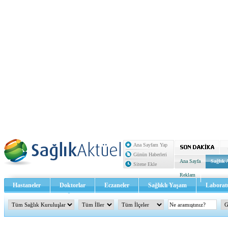
Ana Sayfam Yap
Günün Haberleri
Ana Sayfa
Sağlık 
Sitene Ekle
Reklam
Hastaneler
Doktorlar
Eczaneler
Sağlıklı Yaşam
Laborat
Sağlık TV - Video
İletişim