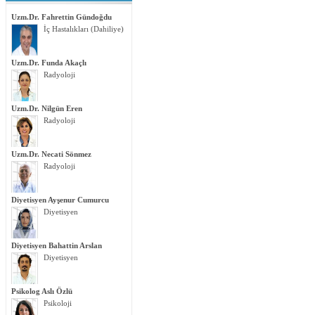
Uzm.Dr. Fahrettin Gündoğdu
İç Hastalıkları (Dahiliye)
Uzm.Dr. Funda Akaçlı
Radyoloji
Uzm.Dr. Nilgün Eren
Radyoloji
Uzm.Dr. Necati Sönmez
Radyoloji
Diyetisyen Ayşenur Cumurcu
Diyetisyen
Diyetisyen Bahattin Arslan
Diyetisyen
Psikolog Aslı Özlü
Psikoloji