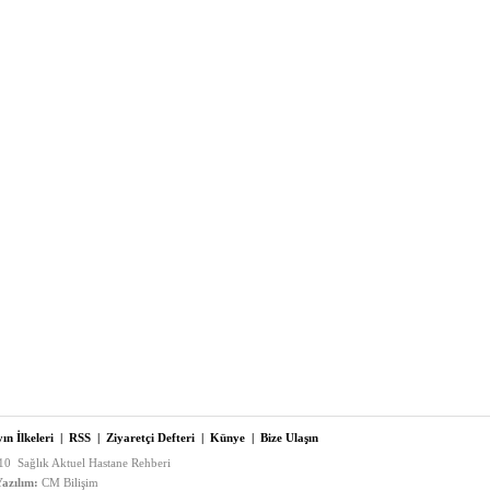
ın İlkeleri
|
RSS
|
Ziyaretçi Defteri
|
Künye
|
Bize Ulaşın
0 Sağlık Aktuel Hastane Rehberi
azılım:
CM Bilişim