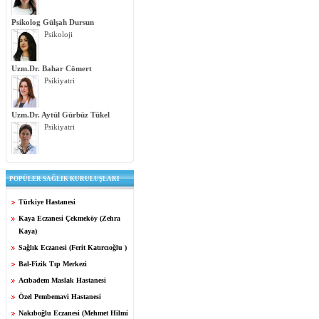
Psikolog Gülşah Dursun
Psikoloji
Uzm.Dr. Bahar Cömert
Psikiyatri
Uzm.Dr. Aytül Gürbüz Tükel
Psikiyatri
POPÜLER SAĞLIK KURULUŞLARI
Türkiye Hastanesi
Kaya Eczanesi Çekmeköy (Zehra
Kaya)
Sağlık Eczanesi (Ferit Katırcıoğlu )
Bal-Fizik Tıp Merkezi
Acıbadem Maslak Hastanesi
Özel Pembemavi Hastanesi
Nakıboğlu Eczanesi (Mehmet Hilmi