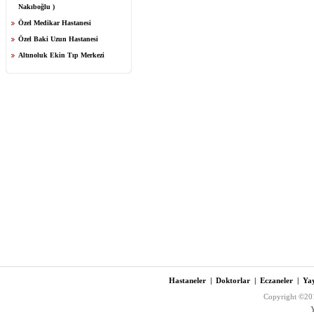
Nakıboğlu )
Özel Medikar Hastanesi
Özel Baki Uzun Hastanesi
Altınoluk Ekin Tıp Merkezi
Hastaneler
|
Doktorlar
|
Eczaneler
|
Yay
Copyright ©201
Y