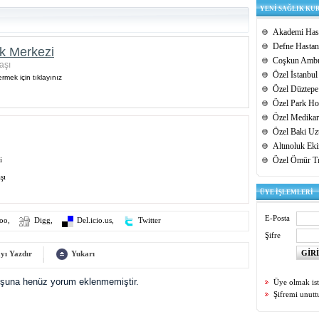
YENİ SAĞLIK KU
Akademi Hast
Defne Hastan
ık Merkezi
Coşkun Ambu
aşı
Özel İstanbul
rmek için tıklayınız
Özel Düztepe
Özel Park Hos
Özel Medikar
Özel Baki Uz
Altınoluk Ek
i
Özel Ömür T
şı
ÜYE İŞLEMLERİ
E-Posta
oo
,
Digg
,
Del.icio.us
,
Twitter
Şifre
yı Yazdır
Yukarı
uşuna henüz yorum eklenmemiştir.
Üye olmak is
Şifremi unut