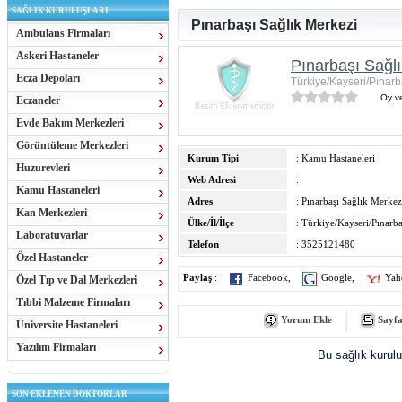
SAĞLIK KURULUŞLARI
Pınarbaşı Sağlık Merkezi
Ambulans Firmaları
Askeri Hastaneler
Pınarbaşı Sağl
Ecza Depoları
Türkiye/Kayseri/Pınarb
Oy ve
Eczaneler
Evde Bakım Merkezleri
Görüntüleme Merkezleri
Kurum Tipi
: Kamu Hastaneleri
Huzurevleri
Web Adresi
:
Kamu Hastaneleri
Adres
: Pınarbaşı Sağlık Merkez
Kan Merkezleri
Ülke/İl/İlçe
: Türkiye/Kayseri/Pınarba
Laboratuvarlar
Telefon
: 3525121480
Özel Hastaneler
Paylaş
:
Facebook
,
Google
,
Yah
Özel Tıp ve Dal Merkezleri
Tıbbi Malzeme Firmaları
Yorum Ekle
Sayfa
Üniversite Hastaneleri
Yazılım Firmaları
Bu sağlık kurul
SON EKLENEN DOKTORLAR