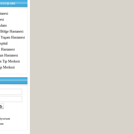
RULUŞLARI
anesi
esi
lans
 Bölge Hastanesi
 Yaşam Hastanesi
pital
 Hastanesi
un Hastanesi
in Tıp Merkezi
ıp Merkezi
tiyorum
tum