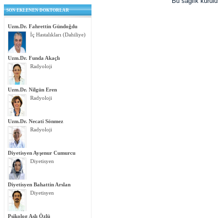
Bu sağlık kurul
SON EKLENEN DOKTORLAR
Uzm.Dr. Fahrettin Gündoğdu
İç Hastalıkları (Dahiliye)
Uzm.Dr. Funda Akaçlı
Radyoloji
Uzm.Dr. Nilgün Eren
Radyoloji
Uzm.Dr. Necati Sönmez
Radyoloji
Diyetisyen Ayşenur Cumurcu
Diyetisyen
Diyetisyen Bahattin Arslan
Diyetisyen
Psikolog Aslı Özlü