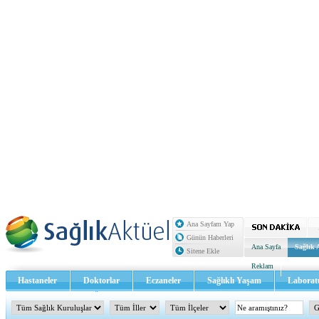
Ana Sayfam Yap
Günün Haberleri
Ana Sayfa
Sağlık 
Sitene Ekle
Reklam
Hastaneler
Doktorlar
Eczaneler
Sağlıklı Yaşam
Laborat
Sağlık TV - Video
İletişim