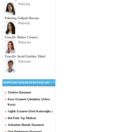
Psikoloji
Psikolog Gülşah Dursun
Psikoloji
Uzm.Dr. Bahar Cömert
Psikiyatri
Uzm.Dr. Aytül Gürbüz Tükel
Psikiyatri
POPÜLER SAĞLIK KURULUŞLARI
Türkiye Hastanesi
Kaya Eczanesi Çekmeköy (Zehra
Kaya)
Sağlık Eczanesi (Ferit Katırcıoğlu )
Bal-Fizik Tıp Merkezi
Acıbadem Maslak Hastanesi
Özel Pembemavi Hastanesi