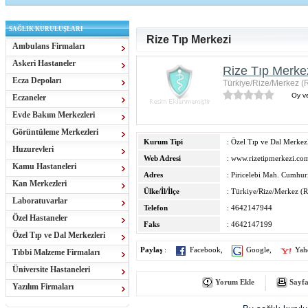
SAĞLIK KURULUŞLARI
Rize Tıp Merkezi
Ambulans Firmaları
Askeri Hastaneler
Rize Tıp Merke
Ecza Depoları
Türkiye/Rize/Merkez (
Oy ve
Eczaneler
Evde Bakım Merkezleri
Görüntüleme Merkezleri
Kurum Tipi
: Özel Tıp ve Dal Merkezl
Huzurevleri
Web Adresi
:
www.rizetipmerkezi.co
Kamu Hastaneleri
Adres
: Piricelebi Mah. Cumhur
Kan Merkezleri
Ülke/İl/İlçe
: Türkiye/Rize/Merkez (R
Laboratuvarlar
Telefon
: 4642147944
Özel Hastaneler
Faks
: 4642147199
Özel Tıp ve Dal Merkezleri
Paylaş
:
Facebook
,
Google
,
Yah
Tıbbi Malzeme Firmaları
Üniversite Hastaneleri
Yorum Ekle
Sayfa
Yazılım Firmaları