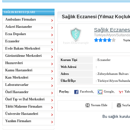
SAĞLIK KURULUŞLARI
Sağlık Eczanesi (Yılmaz Koçluk
Ambulans Firmaları
Askeri Hastaneler
Sağlık Eczanesi
Ecza Depoları
Türkiye/Afyon/Sultand
Topl
Eczaneler
Evde Bakım Merkezleri
Görüntüleme Merkezleri
Kurum Tipi
: Eczaneler
Huzurevleri
Web Adresi
:
Kamu Hastaneleri
Adres
: Zübeydehanım Bulvarı
Kan Merkezleri
Ülke/İl/İlçe
: Türkiye/Afyon/Sultand
Laboratuvarlar
Özel Hastaneler
Paylaş
:
Facebook
,
Google
,
Yah
Özel Tıp ve Dal Merkezleri
Yorum Ekle
Sayfa
Tıbbi Malzeme Firmaları
Üniversite Hastaneleri
Bu sağlık kurul
Yazılım Firmaları