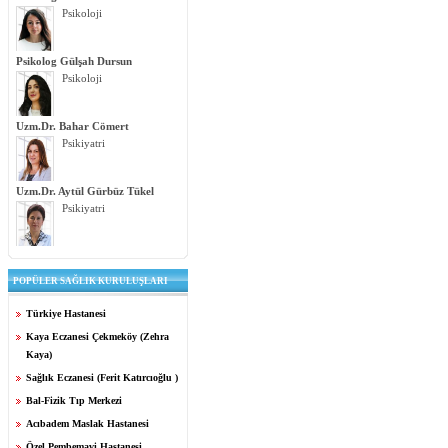
Psikoloji
Psikolog Gülşah Dursun
Psikoloji
Uzm.Dr. Bahar Cömert
Psikiyatri
Uzm.Dr. Aytül Gürbüz Tükel
Psikiyatri
POPÜLER SAĞLIK KURULUŞLARI
Türkiye Hastanesi
Kaya Eczanesi Çekmeköy (Zehra
Kaya)
Sağlık Eczanesi (Ferit Katırcıoğlu )
Bal-Fizik Tıp Merkezi
Acıbadem Maslak Hastanesi
Özel Pembemavi Hastanesi