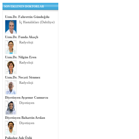
SON EKLENEN DOKTORLAR
Uzm.Dr. Fahrettin Gündoğdu
İç Hastalıkları (Dahiliye)
Uzm.Dr. Funda Akaçlı
Radyoloji
Uzm.Dr. Nilgün Eren
Radyoloji
Uzm.Dr. Necati Sönmez
Radyoloji
Diyetisyen Ayşenur Cumurcu
Diyetisyen
Diyetisyen Bahattin Arslan
Diyetisyen
Psikolog Aslı Özlü