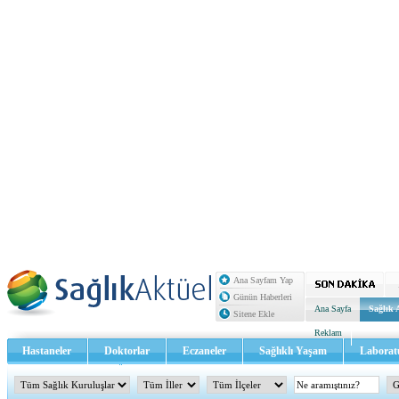
Ana Sayfam Yap
Günün Haberleri
Ana Sayfa
Sağlık 
Sitene Ekle
Reklam
Hastaneler
Doktorlar
Eczaneler
Sağlıklı Yaşam
Laborat
Sağlık TV - Video
İletişim