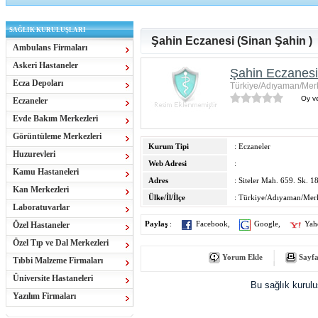
SAĞLIK KURULUŞLARI
Şahin Eczanesi (Sinan Şahin )
Ambulans Firmaları
Askeri Hastaneler
Şahin Eczanesi
Ecza Depoları
Türkiye/Adıyaman/Mer
Oy ve
Eczaneler
Evde Bakım Merkezleri
Görüntüleme Merkezleri
Kurum Tipi
: Eczaneler
Huzurevleri
Web Adresi
:
Kamu Hastaneleri
Adres
: Siteler Mah. 659. Sk. 1
Kan Merkezleri
Ülke/İl/İlçe
: Türkiye/Adıyaman/Mer
Laboratuvarlar
Özel Hastaneler
Paylaş
:
Facebook
,
Google
,
Yah
Özel Tıp ve Dal Merkezleri
Yorum Ekle
Sayfa
Tıbbi Malzeme Firmaları
Üniversite Hastaneleri
Bu sağlık kurul
Yazılım Firmaları