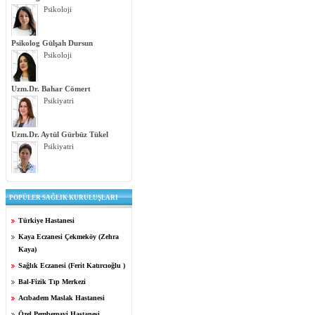
Psikoloji
Psikolog Gülşah Dursun
Psikoloji
Uzm.Dr. Bahar Cömert
Psikiyatri
Uzm.Dr. Aytül Gürbüz Tükel
Psikiyatri
POPÜLER SAĞLIK KURULUŞLARI
Türkiye Hastanesi
Kaya Eczanesi Çekmeköy (Zehra
Kaya)
Sağlık Eczanesi (Ferit Katırcıoğlu )
Bal-Fizik Tıp Merkezi
Acıbadem Maslak Hastanesi
Özel Pembemavi Hastanesi