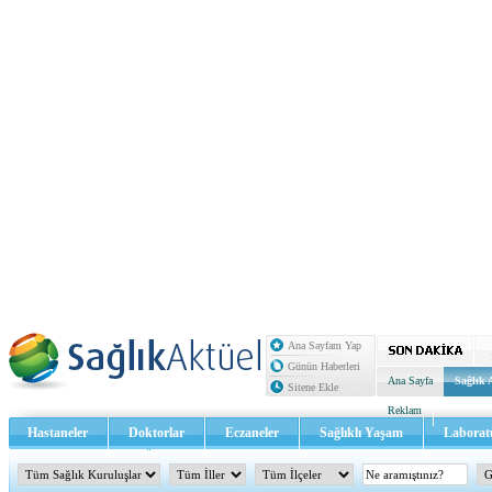
Ana Sayfam Yap
Günün Haberleri
Ana Sayfa
Sağlık 
Sitene Ekle
Reklam
Hastaneler
Doktorlar
Eczaneler
Sağlıklı Yaşam
Laborat
Sağlık TV - Video
İletişim