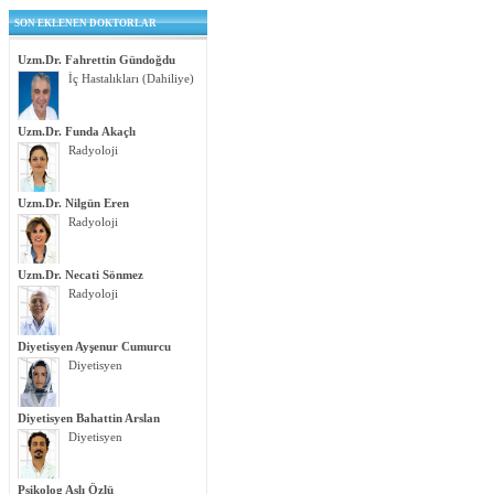
SON EKLENEN DOKTORLAR
Uzm.Dr. Fahrettin Gündoğdu
İç Hastalıkları (Dahiliye)
Uzm.Dr. Funda Akaçlı
Radyoloji
Uzm.Dr. Nilgün Eren
Radyoloji
Uzm.Dr. Necati Sönmez
Radyoloji
Diyetisyen Ayşenur Cumurcu
Diyetisyen
Diyetisyen Bahattin Arslan
Diyetisyen
Psikolog Aslı Özlü