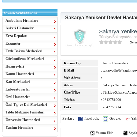
SAĞLIK KURULUŞLARI
Sakarya Yenikent Devlet Hasta
Ambulans Firmaları
Askeri Hastaneler
Sakarya Yenike
Ecza Depoları
Türkiye/Sakarya/Adapa
Oy ve
Eczaneler
Evde Bakım Merkezleri
Görüntüleme Merkezleri
Kurum Tipi
: Kamu Hastaneleri
Huzurevleri
E-Mail
:
sakaryadhs8@saglik.gov
Kamu Hastaneleri
Web Adresi
:
Kan Merkezleri
Adres
: Sakarya Yenikent Devle
Laboratuvarlar
Ülke/İl/İlçe
: Türkiye/Sakarya/Adapa
Özel Hastaneler
Telefon
: 2642751900
Özel Tıp ve Dal Merkezleri
Faks
: 2642755214
Tıbbi Malzeme Firmaları
Paylaş
:
Facebook
,
Google
,
Yah
Üniversite Hastaneleri
Yazılım Firmaları
Yorum Ekle
Sayfa