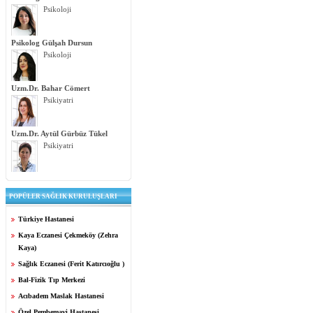
Psikoloji
Psikolog Gülşah Dursun
Psikoloji
Uzm.Dr. Bahar Cömert
Psikiyatri
Uzm.Dr. Aytül Gürbüz Tükel
Psikiyatri
POPÜLER SAĞLIK KURULUŞLARI
Türkiye Hastanesi
Kaya Eczanesi Çekmeköy (Zehra
Kaya)
Sağlık Eczanesi (Ferit Katırcıoğlu )
Bal-Fizik Tıp Merkezi
Acıbadem Maslak Hastanesi
Özel Pembemavi Hastanesi