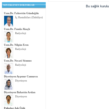
SON EKLENEN DOKTORLAR
Bu sağlık kurul
Uzm.Dr. Fahrettin Gündoğdu
İç Hastalıkları (Dahiliye)
Uzm.Dr. Funda Akaçlı
Radyoloji
Uzm.Dr. Nilgün Eren
Radyoloji
Uzm.Dr. Necati Sönmez
Radyoloji
Diyetisyen Ayşenur Cumurcu
Diyetisyen
Diyetisyen Bahattin Arslan
Diyetisyen
Psikolog Aslı Özlü