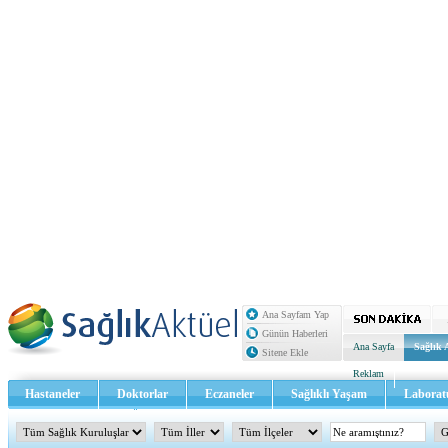
Ana Sayfam Yap
Günün Haberleri
Ana Sayfa
Sağlık 
Sitene Ekle
Reklam
Hastaneler
Doktorlar
Eczaneler
Sağlıklı Yaşam
Laborat
Sağlık TV - Video
İletişim