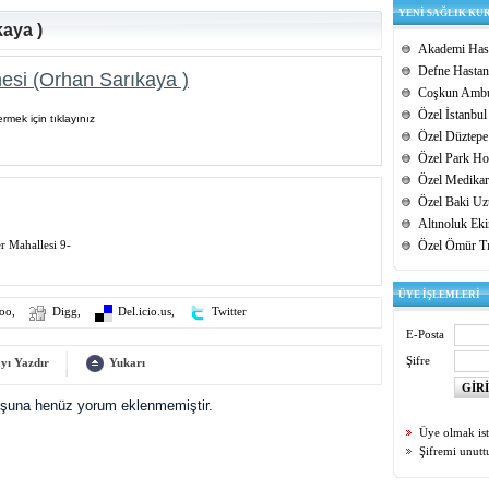
YENİ SAĞLIK KU
aya )
Akademi Hast
Defne Hastan
esi (Orhan Sarıkaya )
Coşkun Ambu
Özel İstanbul
rmek için tıklayınız
Özel Düztepe
Özel Park Hos
Özel Medikar
Özel Baki Uz
Altınoluk Ek
er Mahallesi 9-
Özel Ömür T
ÜYE İŞLEMLERİ
oo
,
Digg
,
Del.icio.us
,
Twitter
E-Posta
Şifre
yı Yazdır
Yukarı
uşuna henüz yorum eklenmemiştir.
Üye olmak is
Şifremi unut