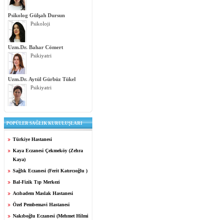
Psikolog Gülşah Dursun
Psikoloji
Uzm.Dr. Bahar Cömert
Psikiyatri
Uzm.Dr. Aytül Gürbüz Tükel
Psikiyatri
POPÜLER SAĞLIK KURULUŞLARI
Türkiye Hastanesi
Kaya Eczanesi Çekmeköy (Zehra
Kaya)
Sağlık Eczanesi (Ferit Katırcıoğlu )
Bal-Fizik Tıp Merkezi
Acıbadem Maslak Hastanesi
Özel Pembemavi Hastanesi
Nakıboğlu Eczanesi (Mehmet Hilmi