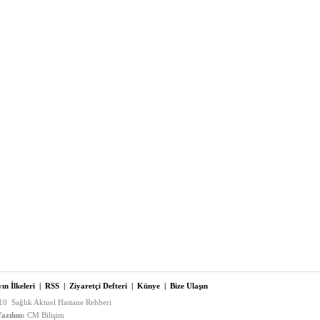
ın İlkeleri
|
RSS
|
Ziyaretçi Defteri
|
Künye
|
Bize Ulaşın
0 Sağlık Aktuel Hastane Rehberi
azılım:
CM Bilişim