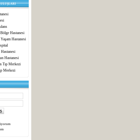
RULUŞLARI
anesi
esi
lans
 Bölge Hastanesi
 Yaşam Hastanesi
pital
 Hastanesi
un Hastanesi
in Tıp Merkezi
ıp Merkezi
tiyorum
tum