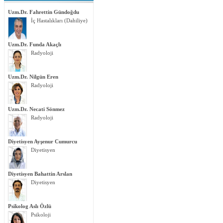
Uzm.Dr. Fahrettin Gündoğdu
İç Hastalıkları (Dahiliye)
Uzm.Dr. Funda Akaçlı
Radyoloji
Uzm.Dr. Nilgün Eren
Radyoloji
Uzm.Dr. Necati Sönmez
Radyoloji
Diyetisyen Ayşenur Cumurcu
Diyetisyen
Diyetisyen Bahattin Arslan
Diyetisyen
Psikolog Aslı Özlü
Psikoloji