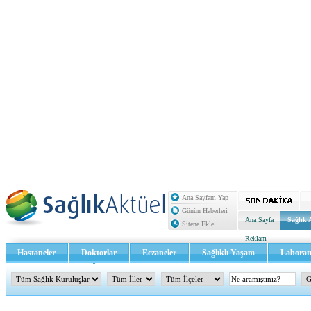
Ana Sayfam Yap
Günün Haberleri
Ana Sayfa
Sağlık 
Sitene Ekle
Reklam
Hastaneler
Doktorlar
Eczaneler
Sağlıklı Yaşam
Laborat
Sağlık TV - Video
İletişim