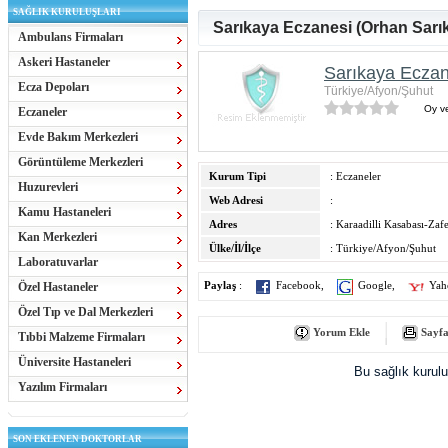
SAĞLIK KURULUŞLARI
Sarıkaya Eczanesi (Orhan Sarık
Ambulans Firmaları
Askeri Hastaneler
Sarıkaya Eczan
Ecza Depoları
Türkiye/Afyon/Şuhut
Oy ve
Eczaneler
Evde Bakım Merkezleri
Görüntüleme Merkezleri
Kurum Tipi
: Eczaneler
Huzurevleri
Web Adresi
:
Kamu Hastaneleri
Adres
: Karaadilli Kasabası-Zaf
Kan Merkezleri
Ülke/İl/İlçe
: Türkiye/Afyon/Şuhut
Laboratuvarlar
Özel Hastaneler
Paylaş
:
Facebook
,
Google
,
Yah
Özel Tıp ve Dal Merkezleri
Yorum Ekle
Sayfa
Tıbbi Malzeme Firmaları
Üniversite Hastaneleri
Bu sağlık kurul
Yazılım Firmaları
SON EKLENEN DOKTORLAR