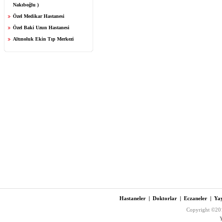
Nakıboğlu )
Özel Medikar Hastanesi
Özel Baki Uzun Hastanesi
Altınoluk Ekin Tıp Merkezi
Hastaneler
|
Doktorlar
|
Eczaneler
|
Yay
Copyright ©201
Y