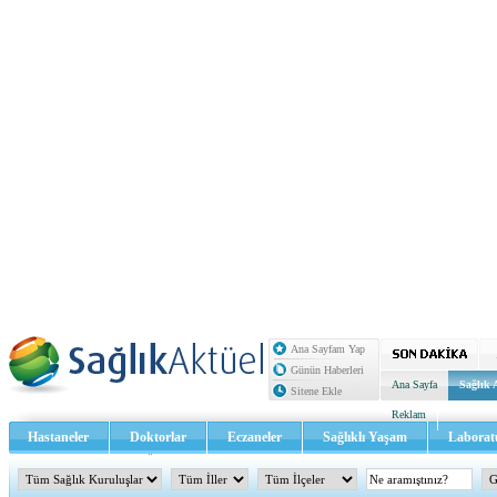
Ana Sayfam Yap
Günün Haberleri
Ana Sayfa
Sağlık 
Sitene Ekle
Reklam
Hastaneler
Doktorlar
Eczaneler
Sağlıklı Yaşam
Laborat
Sağlık TV - Video
İletişim