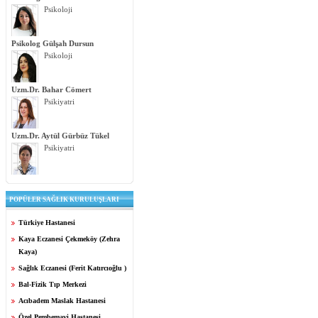
Psikoloji
Psikolog Gülşah Dursun
Psikoloji
Uzm.Dr. Bahar Cömert
Psikiyatri
Uzm.Dr. Aytül Gürbüz Tükel
Psikiyatri
POPÜLER SAĞLIK KURULUŞLARI
Türkiye Hastanesi
Kaya Eczanesi Çekmeköy (Zehra
Kaya)
Sağlık Eczanesi (Ferit Katırcıoğlu )
Bal-Fizik Tıp Merkezi
Acıbadem Maslak Hastanesi
Özel Pembemavi Hastanesi