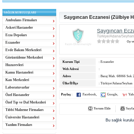
SAĞLIK KURULUŞLARI
Saygıncan Eczanesi (Zülbiye H
Ambulans Firmaları
Askeri Hastaneler
Saygıncan Ecza
Ecza Depoları
Türkiye/Adana/Seyhan
Oy ve
Eczaneler
Evde Bakım Merkezleri
Görüntüleme Merkezleri
Kurum Tipi
: Eczaneler
Huzurevleri
Web Adresi
:
Kamu Hastaneleri
Adres
: Baraj Mah. 68066 Sok 
Kan Merkezleri
Ülke/İl/İlçe
: Türkiye/Adana/Seyhan
Laboratuvarlar
Özel Hastaneler
Paylaş
:
Facebook
,
Google
,
Yah
Özel Tıp ve Dal Merkezleri
Yorum Ekle
Sayfa
Tıbbi Malzeme Firmaları
Üniversite Hastaneleri
Bu sağlık kurul
Yazılım Firmaları