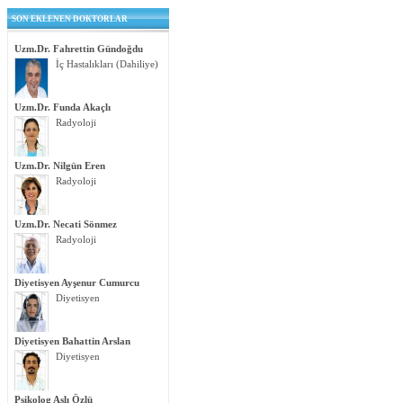
SON EKLENEN DOKTORLAR
Uzm.Dr. Fahrettin Gündoğdu
İç Hastalıkları (Dahiliye)
Uzm.Dr. Funda Akaçlı
Radyoloji
Uzm.Dr. Nilgün Eren
Radyoloji
Uzm.Dr. Necati Sönmez
Radyoloji
Diyetisyen Ayşenur Cumurcu
Diyetisyen
Diyetisyen Bahattin Arslan
Diyetisyen
Psikolog Aslı Özlü