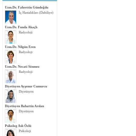
Uzm.Dr. Fahrettin Gündoğdu
İç Hastalıkları (Dahiliye)
Uzm.Dr. Funda Akaçlı
Radyoloji
Uzm.Dr. Nilgün Eren
Radyoloji
Uzm.Dr. Necati Sönmez
Radyoloji
Diyetisyen Ayşenur Cumurcu
Diyetisyen
Diyetisyen Bahattin Arslan
Diyetisyen
Psikolog Aslı Özlü
Psikoloji