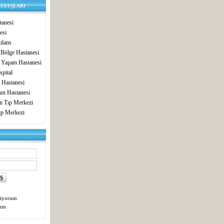
RULUŞLARI
anesi
esi
lans
 Bölge Hastanesi
 Yaşam Hastanesi
pital
 Hastanesi
un Hastanesi
in Tıp Merkezi
ıp Merkezi
tiyorum
tum