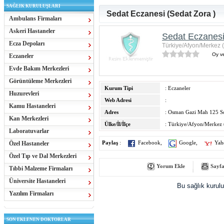
SAĞLIK KURULUŞLARI
Sedat Eczanesi (Sedat Zora )
Ambulans Firmaları
Askeri Hastaneler
Sedat Eczanesi
Ecza Depoları
Türkiye/Afyon/Merkez 
Oy ve
Eczaneler
Evde Bakım Merkezleri
Görüntüleme Merkezleri
Kurum Tipi
: Eczaneler
Huzurevleri
Web Adresi
:
Kamu Hastaneleri
Adres
: Osman Gazi Mah 125 
Kan Merkezleri
Ülke/İl/İlçe
: Türkiye/Afyon/Merkez 
Laboratuvarlar
Özel Hastaneler
Paylaş
:
Facebook
,
Google
,
Yah
Özel Tıp ve Dal Merkezleri
Yorum Ekle
Sayfa
Tıbbi Malzeme Firmaları
Üniversite Hastaneleri
Bu sağlık kurul
Yazılım Firmaları
SON EKLENEN DOKTORLAR