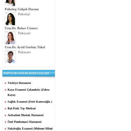
Psikolog Gülşah Dursun
Psikoloji
Uzm.Dr. Bahar Cömert
Psikiyatri
Uzm.Dr. Aytül Gürbüz Tükel
Psikiyatri
POPÜLER SAĞLIK KURULUŞLARI
Türkiye Hastanesi
Kaya Eczanesi Çekmeköy (Zehra
Kaya)
Sağlık Eczanesi (Ferit Katırcıoğlu )
Bal-Fizik Tıp Merkezi
Acıbadem Maslak Hastanesi
Özel Pembemavi Hastanesi
Nakıboğlu Eczanesi (Mehmet Hilmi