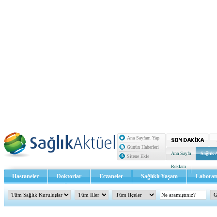
Ana Sayfam Yap
Günün Haberleri
Ana Sayfa
Sağlık 
Sitene Ekle
Reklam
Hastaneler
Doktorlar
Eczaneler
Sağlıklı Yaşam
Laborat
Sağlık TV - Video
İletişim