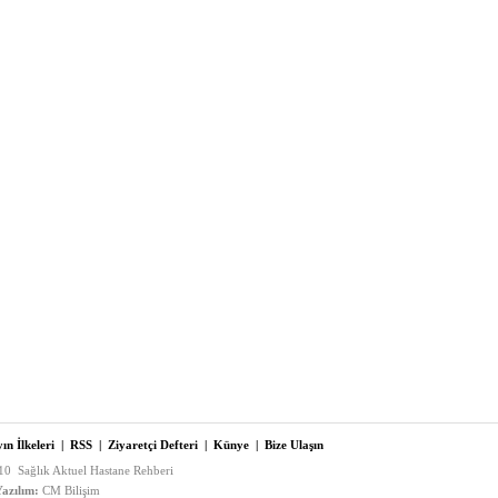
ın İlkeleri
|
RSS
|
Ziyaretçi Defteri
|
Künye
|
Bize Ulaşın
0 Sağlık Aktuel Hastane Rehberi
azılım:
CM Bilişim