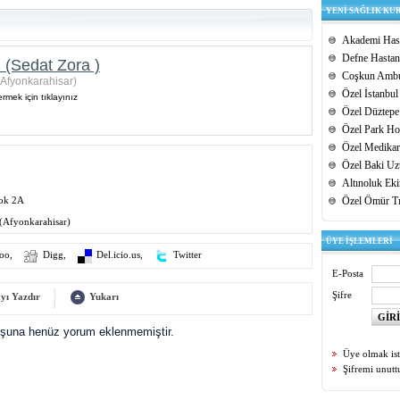
YENİ SAĞLIK KU
Akademi Hast
Defne Hastan
 (Sedat Zora )
Coşkun Ambu
(Afyonkarahisar)
Özel İstanbul
rmek için tıklayınız
Özel Düztepe
Özel Park Hos
Özel Medikar
Özel Baki Uz
Altınoluk Ek
Sok 2A
Özel Ömür T
(Afyonkarahisar)
ÜYE İŞLEMLERİ
oo
,
Digg
,
Del.icio.us
,
Twitter
E-Posta
Şifre
yı Yazdır
Yukarı
uşuna henüz yorum eklenmemiştir.
Üye olmak is
Şifremi unut