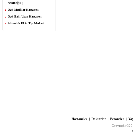
Nakıboğlu )
Özel Medikar Hastanesi
Özel Baki Uzun Hastanesi
Altınoluk Ekin Tıp Merkezi
Hastaneler
|
Doktorlar
|
Eczaneler
|
Yay
Copyright ©201
Y