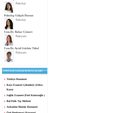
Psikoloji
Psikolog Gülşah Dursun
Psikoloji
Uzm.Dr. Bahar Cömert
Psikiyatri
Uzm.Dr. Aytül Gürbüz Tükel
Psikiyatri
POPÜLER SAĞLIK KURULUŞLARI
Türkiye Hastanesi
Kaya Eczanesi Çekmeköy (Zehra
Kaya)
Sağlık Eczanesi (Ferit Katırcıoğlu )
Bal-Fizik Tıp Merkezi
Acıbadem Maslak Hastanesi
Özel Pembemavi Hastanesi