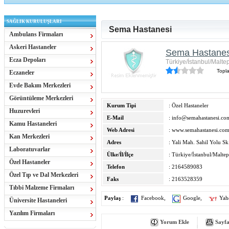
SAĞLIK KURULUŞLARI
Sema Hastanesi
Ambulans Firmaları
Askeri Hastaneler
Sema Hastanes
Ecza Depoları
Türkiye/İstanbul/Malte
Topl
Eczaneler
Evde Bakım Merkezleri
Görüntüleme Merkezleri
Kurum Tipi
: Özel Hastaneler
Huzurevleri
E-Mail
:
info@semahastanesi.com
Kamu Hastaneleri
Web Adresi
:
www.semahastanesi.com
Kan Merkezleri
Adres
: Yali Mah. Sahil Yolu S
Laboratuvarlar
Ülke/İl/İlçe
: Türkiye/İstanbul/Malte
Özel Hastaneler
Telefon
: 2164589083
Özel Tıp ve Dal Merkezleri
Faks
: 2163528359
Tıbbi Malzeme Firmaları
Paylaş
:
Facebook
,
Google
,
Yah
Üniversite Hastaneleri
Yazılım Firmaları
Yorum Ekle
Sayfa