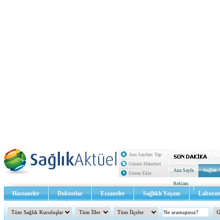
Ana Sayfam Yap
Günün Haberleri
Ana Sayfa
Sağlık 
Sitene Ekle
Reklam
Hastaneler
Doktorlar
Eczaneler
Sağlıklı Yaşam
Laborat
Sağlık TV - Video
İletişim