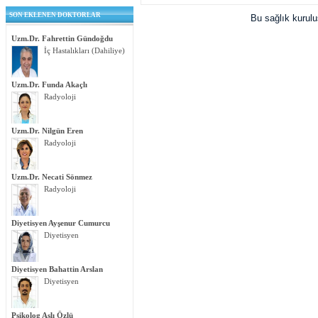
SON EKLENEN DOKTORLAR
Bu sağlık kurul
Uzm.Dr. Fahrettin Gündoğdu
İç Hastalıkları (Dahiliye)
Uzm.Dr. Funda Akaçlı
Radyoloji
Uzm.Dr. Nilgün Eren
Radyoloji
Uzm.Dr. Necati Sönmez
Radyoloji
Diyetisyen Ayşenur Cumurcu
Diyetisyen
Diyetisyen Bahattin Arslan
Diyetisyen
Psikolog Aslı Özlü