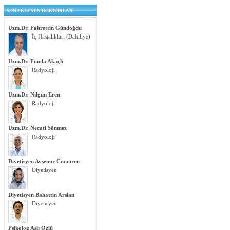
SON EKLENEN DOKTORLAR
Uzm.Dr. Fahrettin Gündoğdu
İç Hastalıkları (Dahiliye)
Uzm.Dr. Funda Akaçlı
Radyoloji
Uzm.Dr. Nilgün Eren
Radyoloji
Uzm.Dr. Necati Sönmez
Radyoloji
Diyetisyen Ayşenur Cumurcu
Diyetisyen
Diyetisyen Bahattin Arslan
Diyetisyen
Psikolog Aslı Özlü