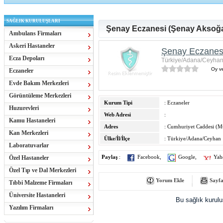
SAĞLIK KURULUŞLARI
Şenay Eczanesi (Şenay Aksoğa
Ambulans Firmaları
Askeri Hastaneler
Şenay Eczanes
Ecza Depoları
Türkiye/Adana/Ceyha
Oy ve
Eczaneler
Evde Bakım Merkezleri
Görüntüleme Merkezleri
Kurum Tipi
: Eczaneler
Huzurevleri
Web Adresi
:
Kamu Hastaneleri
Adres
: Cumhuriyet Caddesi (M
Kan Merkezleri
Ülke/İl/İlçe
: Türkiye/Adana/Ceyhan
Laboratuvarlar
Özel Hastaneler
Paylaş
:
Facebook
,
Google
,
Yah
Özel Tıp ve Dal Merkezleri
Yorum Ekle
Sayfa
Tıbbi Malzeme Firmaları
Üniversite Hastaneleri
Bu sağlık kurul
Yazılım Firmaları