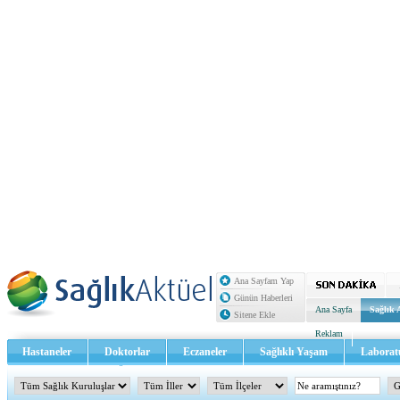
Ana Sayfam Yap
Günün Haberleri
Ana Sayfa
Sağlık 
Sitene Ekle
Reklam
Hastaneler
Doktorlar
Eczaneler
Sağlıklı Yaşam
Laborat
Sağlık TV - Video
İletişim