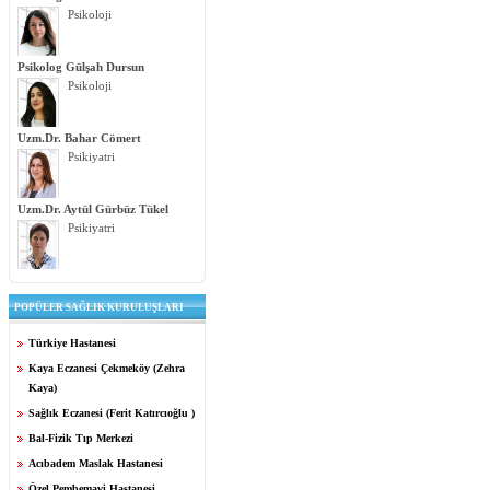
Psikoloji
Psikolog Gülşah Dursun
Psikoloji
Uzm.Dr. Bahar Cömert
Psikiyatri
Uzm.Dr. Aytül Gürbüz Tükel
Psikiyatri
POPÜLER SAĞLIK KURULUŞLARI
Türkiye Hastanesi
Kaya Eczanesi Çekmeköy (Zehra
Kaya)
Sağlık Eczanesi (Ferit Katırcıoğlu )
Bal-Fizik Tıp Merkezi
Acıbadem Maslak Hastanesi
Özel Pembemavi Hastanesi