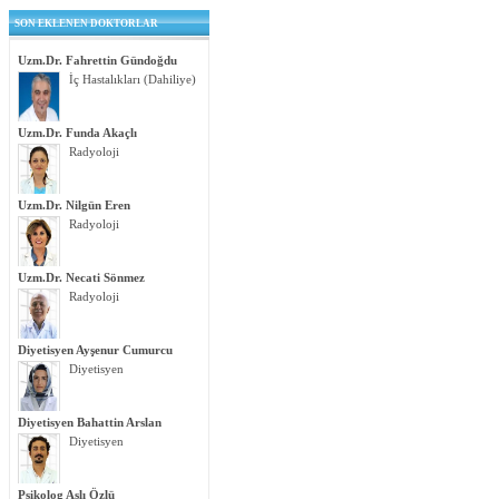
SON EKLENEN DOKTORLAR
Uzm.Dr. Fahrettin Gündoğdu
İç Hastalıkları (Dahiliye)
Uzm.Dr. Funda Akaçlı
Radyoloji
Uzm.Dr. Nilgün Eren
Radyoloji
Uzm.Dr. Necati Sönmez
Radyoloji
Diyetisyen Ayşenur Cumurcu
Diyetisyen
Diyetisyen Bahattin Arslan
Diyetisyen
Psikolog Aslı Özlü