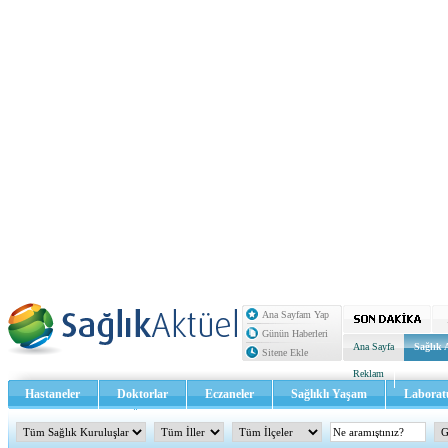
Ana Sayfam Yap
Günün Haberleri
Ana Sayfa
Sağlık 
Sitene Ekle
Reklam
Hastaneler
Doktorlar
Eczaneler
Sağlıklı Yaşam
Laborat
Sağlık TV - Video
İletişim