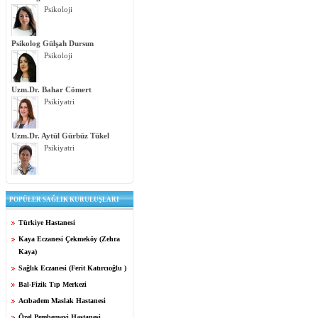
Psikoloji
Psikolog Gülşah Dursun
Psikoloji
Uzm.Dr. Bahar Cömert
Psikiyatri
Uzm.Dr. Aytül Gürbüz Tükel
Psikiyatri
POPÜLER SAĞLIK KURULUŞLARI
Türkiye Hastanesi
Kaya Eczanesi Çekmeköy (Zehra
Kaya)
Sağlık Eczanesi (Ferit Katırcıoğlu )
Bal-Fizik Tıp Merkezi
Acıbadem Maslak Hastanesi
Özel Pembemavi Hastanesi