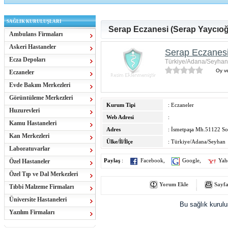
SAĞLIK KURULUŞLARI
Serap Eczanesi (Serap Yaycıoğ
Ambulans Firmaları
Askeri Hastaneler
Serap Eczanesi
Ecza Depoları
Türkiye/Adana/Seyhan
Oy ve
Eczaneler
Evde Bakım Merkezleri
Görüntüleme Merkezleri
Kurum Tipi
: Eczaneler
Huzurevleri
Web Adresi
:
Kamu Hastaneleri
Adres
: İsmetpaşa Mh.51122 So
Kan Merkezleri
Ülke/İl/İlçe
: Türkiye/Adana/Seyhan
Laboratuvarlar
Özel Hastaneler
Paylaş
:
Facebook
,
Google
,
Yah
Özel Tıp ve Dal Merkezleri
Yorum Ekle
Sayfa
Tıbbi Malzeme Firmaları
Üniversite Hastaneleri
Bu sağlık kurul
Yazılım Firmaları