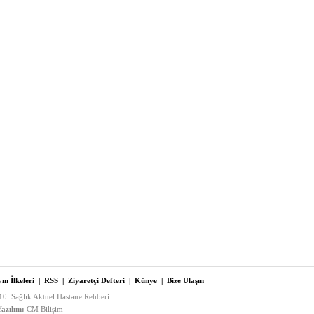
ın İlkeleri
|
RSS
|
Ziyaretçi Defteri
|
Künye
|
Bize Ulaşın
0 Sağlık Aktuel Hastane Rehberi
azılım:
CM Bilişim