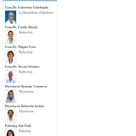
Uzm.Dr. Fahrettin Gündoğdu
İç Hastalıkları (Dahiliye)
Uzm.Dr. Funda Akaçlı
Radyoloji
Uzm.Dr. Nilgün Eren
Radyoloji
Uzm.Dr. Necati Sönmez
Radyoloji
Diyetisyen Ayşenur Cumurcu
Diyetisyen
Diyetisyen Bahattin Arslan
Diyetisyen
Psikolog Aslı Özlü
Psikoloji