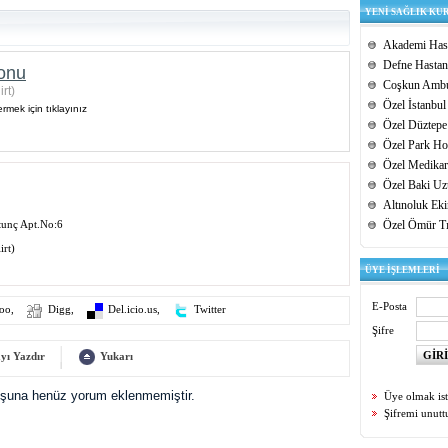
YENİ SAĞLIK KU
Akademi Hast
Defne Hastan
yonu
Coşkun Ambu
irt)
Özel İstanbul
rmek için tıklayınız
Özel Düztepe
Özel Park Hos
Özel Medikar
Özel Baki Uz
Altınoluk Ek
tunç Apt.No:6
Özel Ömür T
irt)
ÜYE İŞLEMLERİ
E-Posta
oo
,
Digg
,
Del.icio.us
,
Twitter
Şifre
yı Yazdır
Yukarı
uşuna henüz yorum eklenmemiştir.
Üye olmak is
Şifremi unut