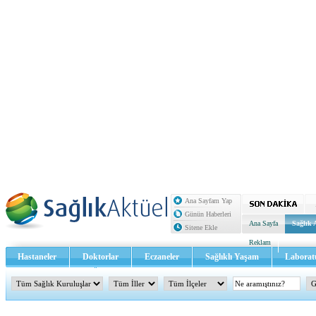
Ana Sayfam Yap
Günün Haberleri
Ana Sayfa
Sağlık 
Sitene Ekle
Reklam
Hastaneler
Doktorlar
Eczaneler
Sağlıklı Yaşam
Laborat
Sağlık TV - Video
İletişim