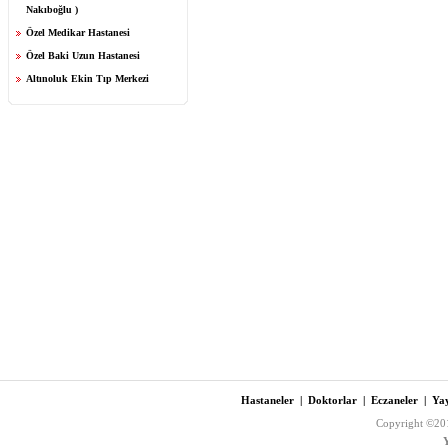
Nakıboğlu )
Özel Medikar Hastanesi
Özel Baki Uzun Hastanesi
Altınoluk Ekin Tıp Merkezi
Hastaneler
|
Doktorlar
|
Eczaneler
|
Yay
Copyright ©201
Y