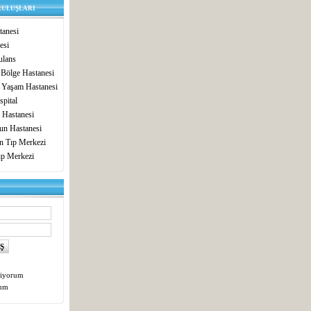
RULUŞLARI
anesi
esi
lans
 Bölge Hastanesi
 Yaşam Hastanesi
pital
 Hastanesi
un Hastanesi
in Tıp Merkezi
ıp Merkezi
tiyorum
tum