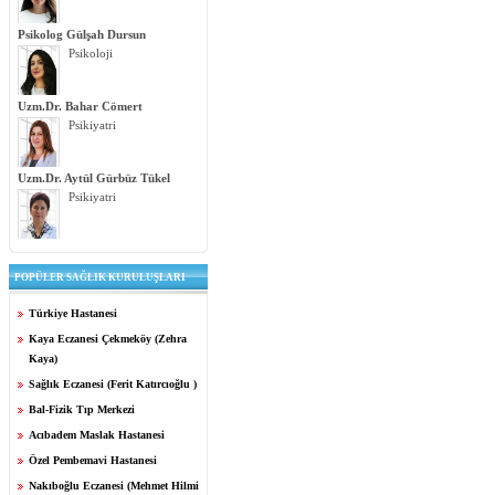
Psikolog Gülşah Dursun
Psikoloji
Uzm.Dr. Bahar Cömert
Psikiyatri
Uzm.Dr. Aytül Gürbüz Tükel
Psikiyatri
POPÜLER SAĞLIK KURULUŞLARI
Türkiye Hastanesi
Kaya Eczanesi Çekmeköy (Zehra
Kaya)
Sağlık Eczanesi (Ferit Katırcıoğlu )
Bal-Fizik Tıp Merkezi
Acıbadem Maslak Hastanesi
Özel Pembemavi Hastanesi
Nakıboğlu Eczanesi (Mehmet Hilmi