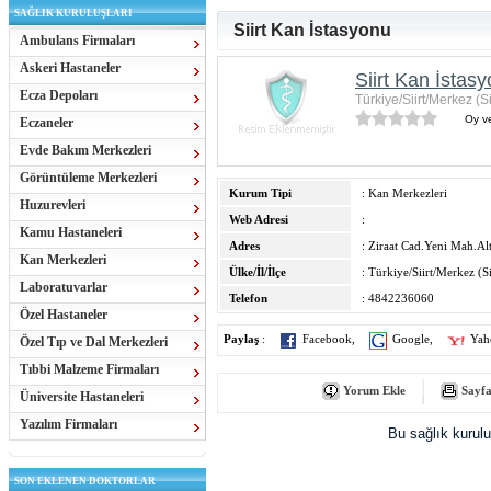
SAĞLIK KURULUŞLARI
Siirt Kan İstasyonu
Ambulans Firmaları
Askeri Hastaneler
Siirt Kan İstas
Ecza Depoları
Türkiye/Siirt/Merkez (Si
Oy ve
Eczaneler
Evde Bakım Merkezleri
Görüntüleme Merkezleri
Kurum Tipi
: Kan Merkezleri
Huzurevleri
Web Adresi
:
Kamu Hastaneleri
Adres
: Ziraat Cad.Yeni Mah.Al
Kan Merkezleri
Ülke/İl/İlçe
: Türkiye/Siirt/Merkez (Si
Laboratuvarlar
Telefon
: 4842236060
Özel Hastaneler
Paylaş
:
Facebook
,
Google
,
Yah
Özel Tıp ve Dal Merkezleri
Tıbbi Malzeme Firmaları
Yorum Ekle
Sayfa
Üniversite Hastaneleri
Yazılım Firmaları
Bu sağlık kurul
SON EKLENEN DOKTORLAR