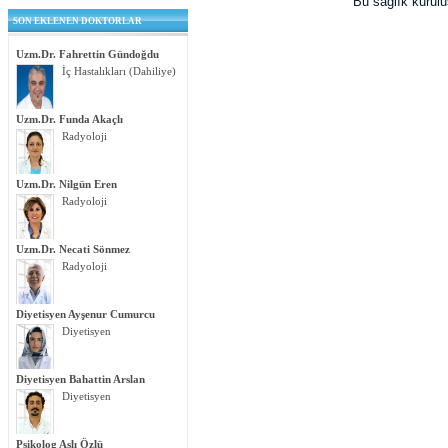
Bu sağlık kurul
SON EKLENEN DOKTORLAR
Uzm.Dr. Fahrettin Gündoğdu
İç Hastalıkları (Dahiliye)
Uzm.Dr. Funda Akaçlı
Radyoloji
Uzm.Dr. Nilgün Eren
Radyoloji
Uzm.Dr. Necati Sönmez
Radyoloji
Diyetisyen Ayşenur Cumurcu
Diyetisyen
Diyetisyen Bahattin Arslan
Diyetisyen
Psikolog Aslı Özlü