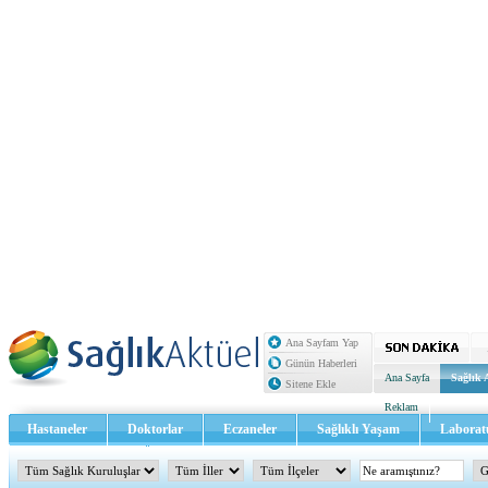
Ana Sayfam Yap
Günün Haberleri
Ana Sayfa
Sağlık 
Sitene Ekle
Reklam
Hastaneler
Doktorlar
Eczaneler
Sağlıklı Yaşam
Laborat
Sağlık TV - Video
İletişim