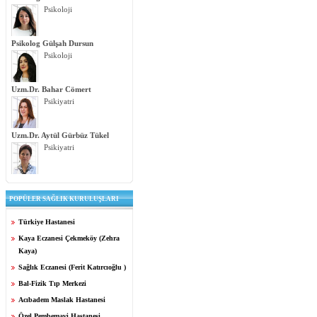
Psikoloji
Psikolog Gülşah Dursun
Psikoloji
Uzm.Dr. Bahar Cömert
Psikiyatri
Uzm.Dr. Aytül Gürbüz Tükel
Psikiyatri
POPÜLER SAĞLIK KURULUŞLARI
Türkiye Hastanesi
Kaya Eczanesi Çekmeköy (Zehra
Kaya)
Sağlık Eczanesi (Ferit Katırcıoğlu )
Bal-Fizik Tıp Merkezi
Acıbadem Maslak Hastanesi
Özel Pembemavi Hastanesi