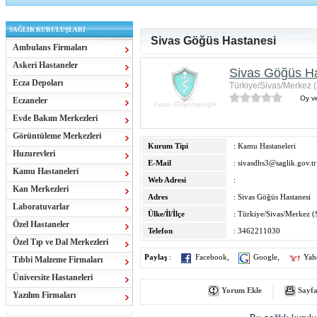
SAĞLIK KURULUŞLARI
Sivas Göğüs Hastanesi
Ambulans Firmaları
Askeri Hastaneler
Sivas Göğüs H
Ecza Depoları
Türkiye/Sivas/Merkez (
Oy ve
Eczaneler
Evde Bakım Merkezleri
Görüntüleme Merkezleri
Kurum Tipi
: Kamu Hastaneleri
Huzurevleri
E-Mail
:
sivasdhs3@saglik.gov.tr
Kamu Hastaneleri
Web Adresi
:
Kan Merkezleri
Adres
: Sivas Göğüs Hastanesi
Laboratuvarlar
Ülke/İl/İlçe
: Türkiye/Sivas/Merkez (
Özel Hastaneler
Telefon
: 3462211030
Özel Tıp ve Dal Merkezleri
Paylaş
:
Facebook
,
Google
,
Yah
Tıbbi Malzeme Firmaları
Üniversite Hastaneleri
Yorum Ekle
Sayfa
Yazılım Firmaları