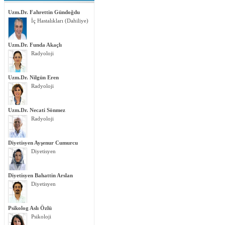
Uzm.Dr. Fahrettin Gündoğdu
İç Hastalıkları (Dahiliye)
Uzm.Dr. Funda Akaçlı
Radyoloji
Uzm.Dr. Nilgün Eren
Radyoloji
Uzm.Dr. Necati Sönmez
Radyoloji
Diyetisyen Ayşenur Cumurcu
Diyetisyen
Diyetisyen Bahattin Arslan
Diyetisyen
Psikolog Aslı Özlü
Psikoloji