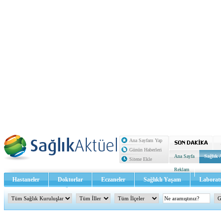
Ana Sayfam Yap
Günün Haberleri
Ana Sayfa
Sağlık 
Sitene Ekle
Reklam
Hastaneler
Doktorlar
Eczaneler
Sağlıklı Yaşam
Laborat
Sağlık TV - Video
İletişim