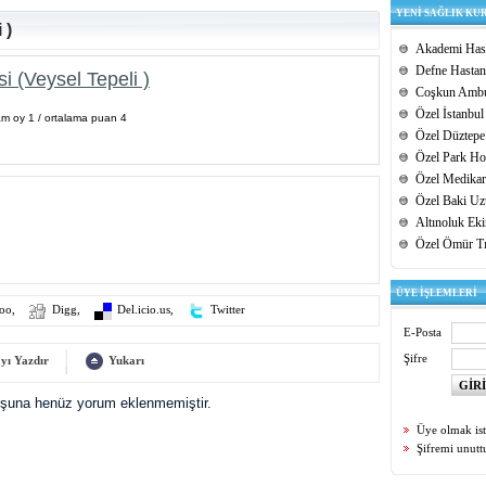
YENİ SAĞLIK KU
 )
Akademi Hast
Defne Hastan
 (Veysel Tepeli )
Coşkun Ambu
Özel İstanbul
am oy 1 / ortalama puan 4
Özel Düztepe
Özel Park Hos
Özel Medikar
Özel Baki Uz
Altınoluk Ek
Özel Ömür T
ÜYE İŞLEMLERİ
oo
,
Digg
,
Del.icio.us
,
Twitter
E-Posta
Şifre
yı Yazdır
Yukarı
uşuna henüz yorum eklenmemiştir.
Üye olmak is
Şifremi unut