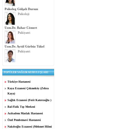
Psikolog Gülşah Dursun
Psikoloji
Uzm.Dr. Bahar Cömert
Psikiyatri
Uzm.Dr. Aytül Gürbüz Tükel
Psikiyatri
POPÜLER SAĞLIK KURULUŞLARI
Türkiye Hastanesi
Kaya Eczanesi Çekmeköy (Zehra
Kaya)
Sağlık Eczanesi (Ferit Katırcıoğlu )
Bal-Fizik Tıp Merkezi
Acıbadem Maslak Hastanesi
Özel Pembemavi Hastanesi
Nakıboğlu Eczanesi (Mehmet Hilmi