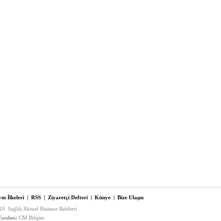
ın İlkeleri
|
RSS
|
Ziyaretçi Defteri
|
Künye
|
Bize Ulaşın
0 Sağlık Aktuel Hastane Rehberi
azılım:
CM Bilişim