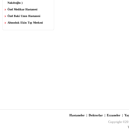
Nakıboğlu )
Özel Medikar Hastanesi
Özel Baki Uzun Hastanesi
Altınoluk Ekin Tıp Merkezi
Hastaneler
|
Doktorlar
|
Eczaneler
|
Yay
Copyright ©201
Y