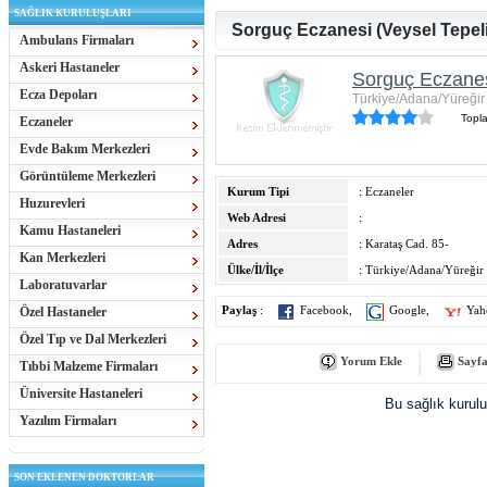
SAĞLIK KURULUŞLARI
Sorguç Eczanesi (Veysel Tepeli
Ambulans Firmaları
Askeri Hastaneler
Sorguç Eczanesi
Ecza Depoları
Türkiye/Adana/Yüreğir
Topl
Eczaneler
Evde Bakım Merkezleri
Görüntüleme Merkezleri
Kurum Tipi
: Eczaneler
Huzurevleri
Web Adresi
:
Kamu Hastaneleri
Adres
: Karataş Cad. 85-
Kan Merkezleri
Ülke/İl/İlçe
: Türkiye/Adana/Yüreğir
Laboratuvarlar
Özel Hastaneler
Paylaş
:
Facebook
,
Google
,
Yah
Özel Tıp ve Dal Merkezleri
Yorum Ekle
Sayfa
Tıbbi Malzeme Firmaları
Üniversite Hastaneleri
Bu sağlık kurul
Yazılım Firmaları
SON EKLENEN DOKTORLAR