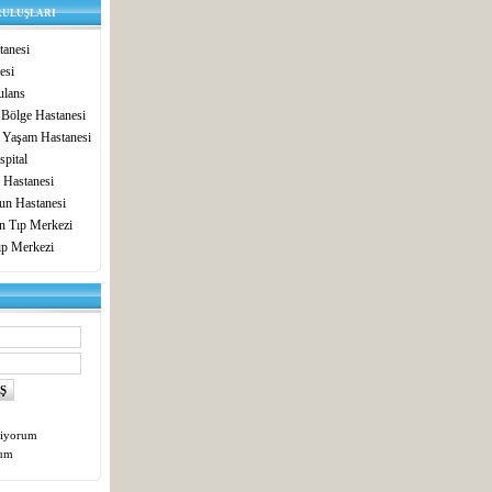
RULUŞLARI
anesi
esi
lans
 Bölge Hastanesi
 Yaşam Hastanesi
pital
 Hastanesi
un Hastanesi
in Tıp Merkezi
ıp Merkezi
tiyorum
tum