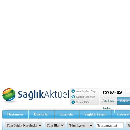
Ana Sayfam Yap
Günün Haberleri
Ana Sayfa
Sağlık 
Sitene Ekle
Reklam
Hastaneler
Doktorlar
Eczaneler
Sağlıklı Yaşam
Laborat
Sağlık TV - Video
İletişim