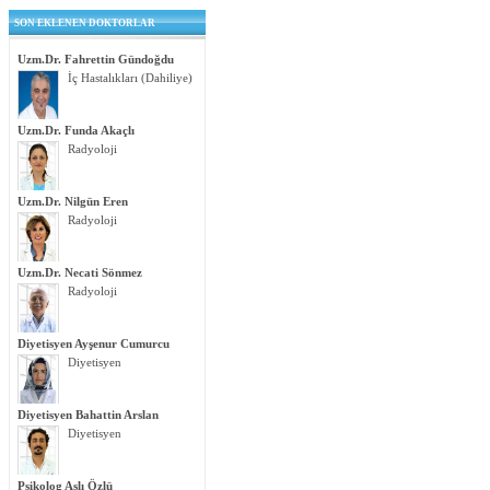
SON EKLENEN DOKTORLAR
Uzm.Dr. Fahrettin Gündoğdu
İç Hastalıkları (Dahiliye)
Uzm.Dr. Funda Akaçlı
Radyoloji
Uzm.Dr. Nilgün Eren
Radyoloji
Uzm.Dr. Necati Sönmez
Radyoloji
Diyetisyen Ayşenur Cumurcu
Diyetisyen
Diyetisyen Bahattin Arslan
Diyetisyen
Psikolog Aslı Özlü