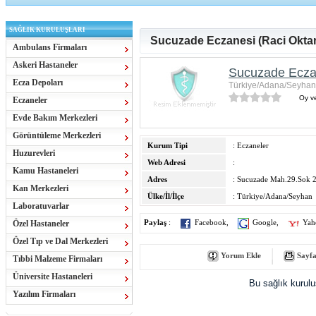
SAĞLIK KURULUŞLARI
Sucuzade Eczanesi (Raci Oktar
Ambulans Firmaları
Askeri Hastaneler
Sucuzade Eczan
Ecza Depoları
Türkiye/Adana/Seyhan
Oy ve
Eczaneler
Evde Bakım Merkezleri
Görüntüleme Merkezleri
Kurum Tipi
: Eczaneler
Huzurevleri
Web Adresi
:
Kamu Hastaneleri
Adres
: Sucuzade Mah.29.Sok 
Kan Merkezleri
Ülke/İl/İlçe
: Türkiye/Adana/Seyhan
Laboratuvarlar
Özel Hastaneler
Paylaş
:
Facebook
,
Google
,
Yah
Özel Tıp ve Dal Merkezleri
Yorum Ekle
Sayfa
Tıbbi Malzeme Firmaları
Üniversite Hastaneleri
Bu sağlık kurul
Yazılım Firmaları