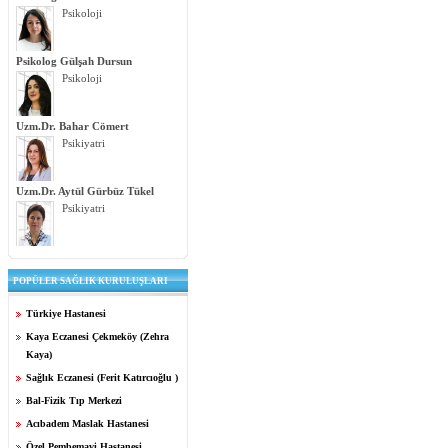
Psikoloji
Psikolog Gülşah Dursun
Psikoloji
Uzm.Dr. Bahar Cömert
Psikiyatri
Uzm.Dr. Aytül Gürbüz Tükel
Psikiyatri
POPÜLER SAĞLIK KURULUŞLARI
Türkiye Hastanesi
Kaya Eczanesi Çekmeköy (Zehra
Kaya)
Sağlık Eczanesi (Ferit Katırcıoğlu )
Bal-Fizik Tıp Merkezi
Acıbadem Maslak Hastanesi
Özel Pembemavi Hastanesi