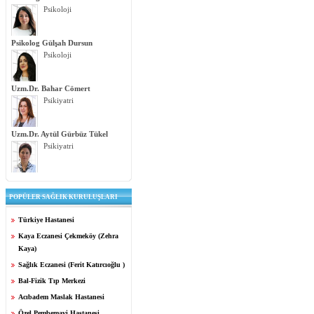
Psikoloji
Psikolog Gülşah Dursun
Psikoloji
Uzm.Dr. Bahar Cömert
Psikiyatri
Uzm.Dr. Aytül Gürbüz Tükel
Psikiyatri
POPÜLER SAĞLIK KURULUŞLARI
Türkiye Hastanesi
Kaya Eczanesi Çekmeköy (Zehra
Kaya)
Sağlık Eczanesi (Ferit Katırcıoğlu )
Bal-Fizik Tıp Merkezi
Acıbadem Maslak Hastanesi
Özel Pembemavi Hastanesi