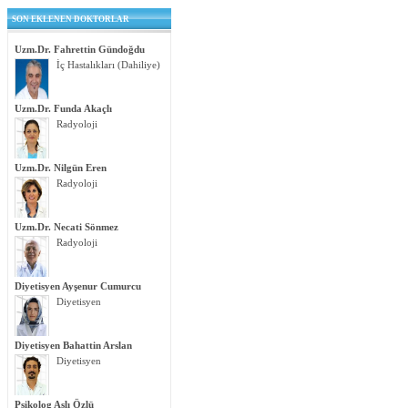
SON EKLENEN DOKTORLAR
Uzm.Dr. Fahrettin Gündoğdu
İç Hastalıkları (Dahiliye)
Uzm.Dr. Funda Akaçlı
Radyoloji
Uzm.Dr. Nilgün Eren
Radyoloji
Uzm.Dr. Necati Sönmez
Radyoloji
Diyetisyen Ayşenur Cumurcu
Diyetisyen
Diyetisyen Bahattin Arslan
Diyetisyen
Psikolog Aslı Özlü