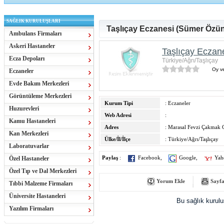
SAĞLIK KURULUŞLARI
Taşlıçay Eczanesi (Sümer Özün
Ambulans Firmaları
Askeri Hastaneler
Taşlıçay Eczan
Ecza Depoları
Türkiye/Ağrı/Taşlıçay
Oy ve
Eczaneler
Evde Bakım Merkezleri
Görüntüleme Merkezleri
Kurum Tipi
: Eczaneler
Huzurevleri
Web Adresi
:
Kamu Hastaneleri
Adres
: Marasal Fevzi Çakmak
Kan Merkezleri
Ülke/İl/İlçe
: Türkiye/Ağrı/Taşlıçay
Laboratuvarlar
Özel Hastaneler
Paylaş
:
Facebook
,
Google
,
Yah
Özel Tıp ve Dal Merkezleri
Yorum Ekle
Sayfa
Tıbbi Malzeme Firmaları
Üniversite Hastaneleri
Bu sağlık kurul
Yazılım Firmaları