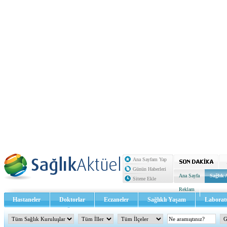
Ana Sayfam Yap
Günün Haberleri
Ana Sayfa
Sağlık 
Sitene Ekle
Reklam
Hastaneler
Doktorlar
Eczaneler
Sağlıklı Yaşam
Laborat
Sağlık TV - Video
İletişim