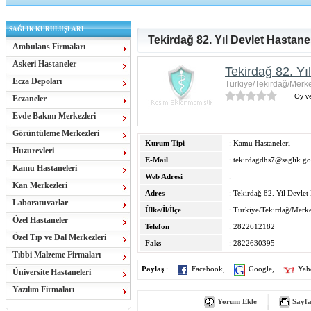
SAĞLIK KURULUŞLARI
Tekirdağ 82. Yıl Devlet Hastane
Ambulans Firmaları
Askeri Hastaneler
Tekirdağ 82. Yı
Ecza Depoları
Türkiye/Tekirdağ/Merke
Oy ve
Eczaneler
Evde Bakım Merkezleri
Görüntüleme Merkezleri
Kurum Tipi
: Kamu Hastaneleri
Huzurevleri
E-Mail
:
tekirdagdhs7@saglik.go
Kamu Hastaneleri
Web Adresi
:
Kan Merkezleri
Adres
: Tekirdağ 82. Yil Devlet
Laboratuvarlar
Ülke/İl/İlçe
: Türkiye/Tekirdağ/Merke
Özel Hastaneler
Telefon
: 2822612182
Özel Tıp ve Dal Merkezleri
Faks
: 2822630395
Tıbbi Malzeme Firmaları
Paylaş
:
Facebook
,
Google
,
Yah
Üniversite Hastaneleri
Yazılım Firmaları
Yorum Ekle
Sayfa