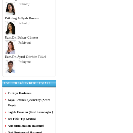
Psikoloji
Psikolog Gülşah Dursun
Psikoloji
Uzm.Dr. Bahar Cömert
Psikiyatri
Uzm.Dr. Aytül Gürbüz Tükel
Psikiyatri
POPÜLER SAĞLIK KURULUŞLARI
Türkiye Hastanesi
Kaya Eczanesi Çekmeköy (Zehra
Kaya)
Sağlık Eczanesi (Ferit Katırcıoğlu )
Bal-Fizik Tıp Merkezi
Acıbadem Maslak Hastanesi
Özel Pembemavi Hastanesi