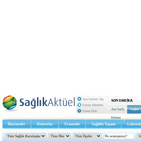
Ana Sayfam Yap
Günün Haberleri
Ana Sayfa
Sağlık 
Sitene Ekle
Reklam
Hastaneler
Doktorlar
Eczaneler
Sağlıklı Yaşam
Laborat
Sağlık TV - Video
İletişim