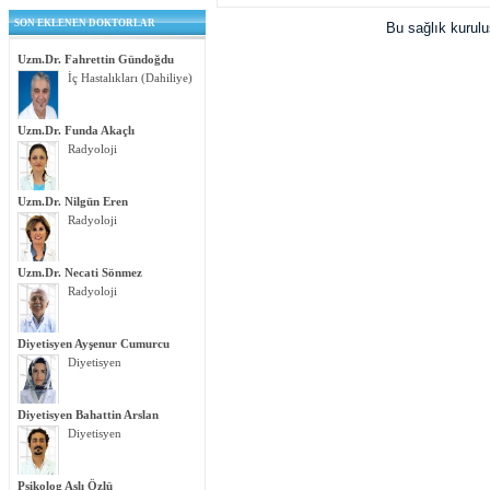
SON EKLENEN DOKTORLAR
Bu sağlık kurul
Uzm.Dr. Fahrettin Gündoğdu
İç Hastalıkları (Dahiliye)
Uzm.Dr. Funda Akaçlı
Radyoloji
Uzm.Dr. Nilgün Eren
Radyoloji
Uzm.Dr. Necati Sönmez
Radyoloji
Diyetisyen Ayşenur Cumurcu
Diyetisyen
Diyetisyen Bahattin Arslan
Diyetisyen
Psikolog Aslı Özlü