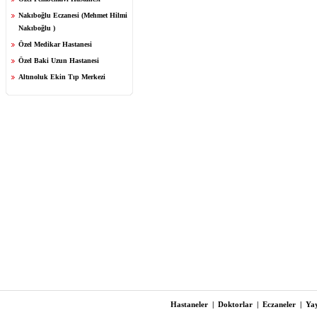
Nakıboğlu Eczanesi (Mehmet Hilmi
Nakıboğlu )
Özel Medikar Hastanesi
Özel Baki Uzun Hastanesi
Altınoluk Ekin Tıp Merkezi
Hastaneler
|
Doktorlar
|
Eczaneler
|
Yay