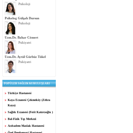
Psikoloji
Psikolog Gülşah Dursun
Psikoloji
Uzm.Dr. Bahar Cömert
Psikiyatri
Uzm.Dr. Aytül Gürbüz Tükel
Psikiyatri
POPÜLER SAĞLIK KURULUŞLARI
Türkiye Hastanesi
Kaya Eczanesi Çekmeköy (Zehra
Kaya)
Sağlık Eczanesi (Ferit Katırcıoğlu )
Bal-Fizik Tıp Merkezi
Acıbadem Maslak Hastanesi
Özel Pembemavi Hastanesi