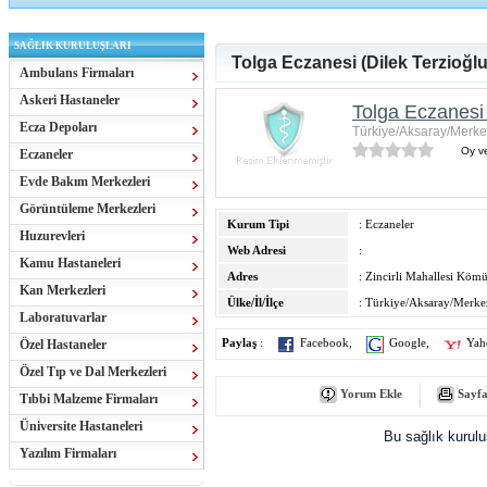
SAĞLIK KURULUŞLARI
Tolga Eczanesi (Dilek Terzioğlu
Ambulans Firmaları
Askeri Hastaneler
Tolga Eczanesi 
Ecza Depoları
Türkiye/Aksaray/Merke
Oy ve
Eczaneler
Evde Bakım Merkezleri
Görüntüleme Merkezleri
Kurum Tipi
: Eczaneler
Huzurevleri
Web Adresi
:
Kamu Hastaneleri
Adres
: Zincirli Mahallesi Kömü
Kan Merkezleri
Ülke/İl/İlçe
: Türkiye/Aksaray/Merke
Laboratuvarlar
Özel Hastaneler
Paylaş
:
Facebook
,
Google
,
Yah
Özel Tıp ve Dal Merkezleri
Yorum Ekle
Sayfa
Tıbbi Malzeme Firmaları
Üniversite Hastaneleri
Bu sağlık kurul
Yazılım Firmaları