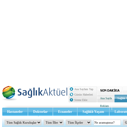
Ana Sayfam Yap
Günün Haberleri
Ana Sayfa
Sağlık 
Sitene Ekle
Reklam
Hastaneler
Doktorlar
Eczaneler
Sağlıklı Yaşam
Laborat
Sağlık TV - Video
İletişim