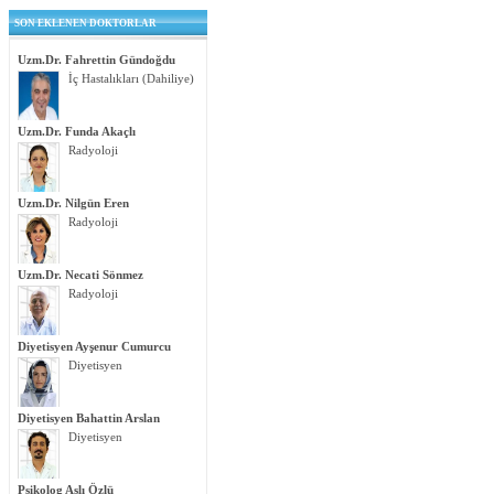
SON EKLENEN DOKTORLAR
Uzm.Dr. Fahrettin Gündoğdu
İç Hastalıkları (Dahiliye)
Uzm.Dr. Funda Akaçlı
Radyoloji
Uzm.Dr. Nilgün Eren
Radyoloji
Uzm.Dr. Necati Sönmez
Radyoloji
Diyetisyen Ayşenur Cumurcu
Diyetisyen
Diyetisyen Bahattin Arslan
Diyetisyen
Psikolog Aslı Özlü