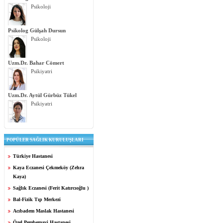
Psikoloji
Psikolog Gülşah Dursun
Psikoloji
Uzm.Dr. Bahar Cömert
Psikiyatri
Uzm.Dr. Aytül Gürbüz Tükel
Psikiyatri
POPÜLER SAĞLIK KURULUŞLARI
Türkiye Hastanesi
Kaya Eczanesi Çekmeköy (Zehra
Kaya)
Sağlık Eczanesi (Ferit Katırcıoğlu )
Bal-Fizik Tıp Merkezi
Acıbadem Maslak Hastanesi
Özel Pembemavi Hastanesi