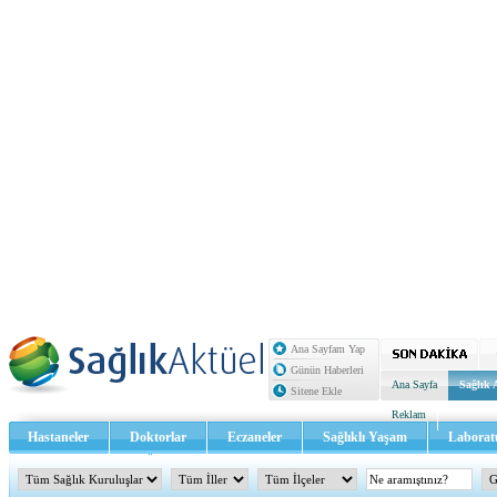
Ana Sayfam Yap
Günün Haberleri
Ana Sayfa
Sağlık 
Sitene Ekle
Reklam
Hastaneler
Doktorlar
Eczaneler
Sağlıklı Yaşam
Laborat
Sağlık TV - Video
İletişim