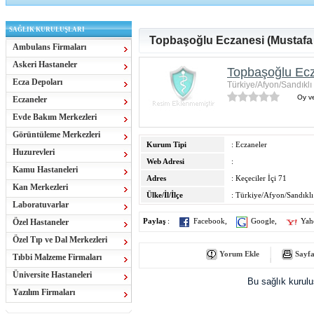
SAĞLIK KURULUŞLARI
Topbaşoğlu Eczanesi (Mustafa
Ambulans Firmaları
Askeri Hastaneler
Topbaşoğlu Ecz
Ecza Depoları
Türkiye/Afyon/Sandıklı
Oy ve
Eczaneler
Evde Bakım Merkezleri
Görüntüleme Merkezleri
Kurum Tipi
: Eczaneler
Huzurevleri
Web Adresi
:
Kamu Hastaneleri
Adres
: Keçeciler İçi 71
Kan Merkezleri
Ülke/İl/İlçe
: Türkiye/Afyon/Sandıklı
Laboratuvarlar
Özel Hastaneler
Paylaş
:
Facebook
,
Google
,
Yah
Özel Tıp ve Dal Merkezleri
Yorum Ekle
Sayfa
Tıbbi Malzeme Firmaları
Üniversite Hastaneleri
Bu sağlık kurul
Yazılım Firmaları