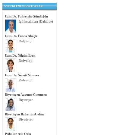
SON EKLENEN DOKTORLAR
Uzm.Dr. Fahrettin Gündoğdu
İç Hastalıkları (Dahiliye)
Uzm.Dr. Funda Akaçlı
Radyoloji
Uzm.Dr. Nilgün Eren
Radyoloji
Uzm.Dr. Necati Sönmez
Radyoloji
Diyetisyen Ayşenur Cumurcu
Diyetisyen
Diyetisyen Bahattin Arslan
Diyetisyen
Psikolog Aslı Özlü