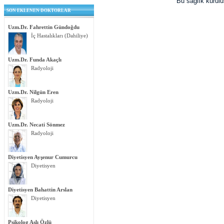
Bu sağlık kurul
SON EKLENEN DOKTORLAR
Uzm.Dr. Fahrettin Gündoğdu
İç Hastalıkları (Dahiliye)
Uzm.Dr. Funda Akaçlı
Radyoloji
Uzm.Dr. Nilgün Eren
Radyoloji
Uzm.Dr. Necati Sönmez
Radyoloji
Diyetisyen Ayşenur Cumurcu
Diyetisyen
Diyetisyen Bahattin Arslan
Diyetisyen
Psikolog Aslı Özlü