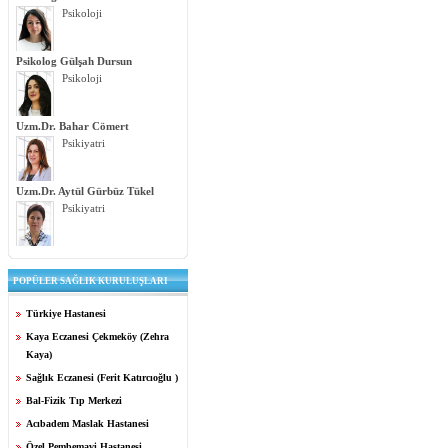
Psikoloji
Psikolog Gülşah Dursun
Psikoloji
Uzm.Dr. Bahar Cömert
Psikiyatri
Uzm.Dr. Aytül Gürbüz Tükel
Psikiyatri
POPÜLER SAĞLIK KURULUŞLARI
Türkiye Hastanesi
Kaya Eczanesi Çekmeköy (Zehra
Kaya)
Sağlık Eczanesi (Ferit Katırcıoğlu )
Bal-Fizik Tıp Merkezi
Acıbadem Maslak Hastanesi
Özel Pembemavi Hastanesi