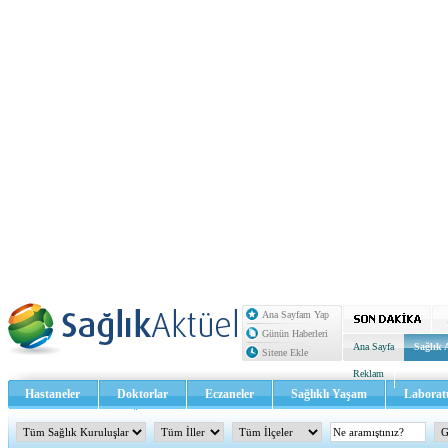
Ana Sayfam Yap
Günün Haberleri
Ana Sayfa
Sağlık 
Sitene Ekle
Reklam
Hastaneler
Doktorlar
Eczaneler
Sağlıklı Yaşam
Laborat
Sağlık TV - Video
İletişim