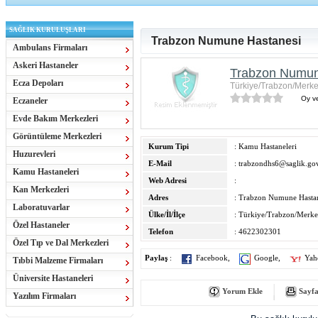
SAĞLIK KURULUŞLARI
Trabzon Numune Hastanesi
Ambulans Firmaları
Askeri Hastaneler
Trabzon Numun
Ecza Depoları
Türkiye/Trabzon/Merke
Oy ve
Eczaneler
Evde Bakım Merkezleri
Görüntüleme Merkezleri
Kurum Tipi
: Kamu Hastaneleri
Huzurevleri
E-Mail
:
trabzondhs6@saglik.gov
Kamu Hastaneleri
Web Adresi
:
Kan Merkezleri
Adres
: Trabzon Numune Hasta
Laboratuvarlar
Ülke/İl/İlçe
: Türkiye/Trabzon/Merke
Özel Hastaneler
Telefon
: 4622302301
Özel Tıp ve Dal Merkezleri
Paylaş
:
Facebook
,
Google
,
Yah
Tıbbi Malzeme Firmaları
Üniversite Hastaneleri
Yorum Ekle
Sayfa
Yazılım Firmaları