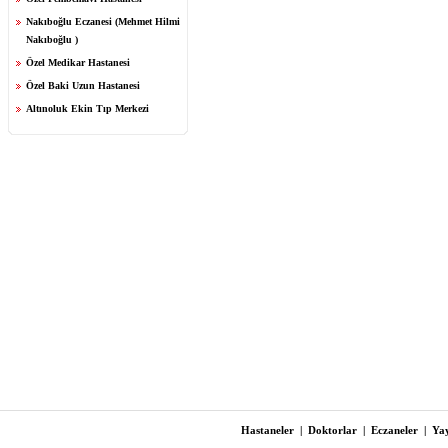
Nakıboğlu Eczanesi (Mehmet Hilmi
Nakıboğlu )
Özel Medikar Hastanesi
Özel Baki Uzun Hastanesi
Altınoluk Ekin Tıp Merkezi
Hastaneler
|
Doktorlar
|
Eczaneler
|
Yay