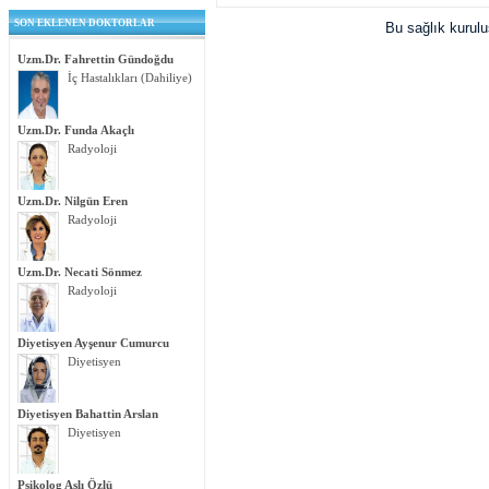
SON EKLENEN DOKTORLAR
Bu sağlık kurul
Uzm.Dr. Fahrettin Gündoğdu
İç Hastalıkları (Dahiliye)
Uzm.Dr. Funda Akaçlı
Radyoloji
Uzm.Dr. Nilgün Eren
Radyoloji
Uzm.Dr. Necati Sönmez
Radyoloji
Diyetisyen Ayşenur Cumurcu
Diyetisyen
Diyetisyen Bahattin Arslan
Diyetisyen
Psikolog Aslı Özlü