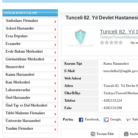
SAĞLIK KURULUŞLARI
Tunceli 82. Yıl Devlet Hastanes
Ambulans Firmaları
Askeri Hastaneler
Tunceli 82. Yıl
Ecza Depoları
Türkiye/Tunceli/Merkez
Oy ve
Eczaneler
Evde Bakım Merkezleri
Görüntüleme Merkezleri
Kurum Tipi
: Kamu Hastaneleri
Huzurevleri
E-Mail
:
tuncelidhs2@saglik.gov.
Kamu Hastaneleri
Web Adresi
:
Kan Merkezleri
Adres
: Tunceli 82. Yıl Devlet 
Laboratuvarlar
Ülke/İl/İlçe
: Türkiye/Tunceli/Merkez
Özel Hastaneler
Telefon
: 4282131224
Özel Tıp ve Dal Merkezleri
Faks
: 4282131298
Tıbbi Malzeme Firmaları
Paylaş
:
Facebook
,
Google
,
Yah
Üniversite Hastaneleri
Yazılım Firmaları
Yorum Ekle
Sayfa