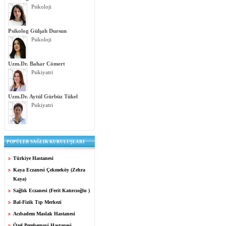
Psikoloji
Psikolog Gülşah Dursun
Psikoloji
Uzm.Dr. Bahar Cömert
Psikiyatri
Uzm.Dr. Aytül Gürbüz Tükel
Psikiyatri
POPÜLER SAĞLIK KURULUŞLARI
Türkiye Hastanesi
Kaya Eczanesi Çekmeköy (Zehra
Kaya)
Sağlık Eczanesi (Ferit Katırcıoğlu )
Bal-Fizik Tıp Merkezi
Acıbadem Maslak Hastanesi
Özel Pembemavi Hastanesi