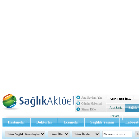
Ana Sayfam Yap
Günün Haberleri
Ana Sayfa
Sağlık 
Sitene Ekle
Reklam
Hastaneler
Doktorlar
Eczaneler
Sağlıklı Yaşam
Laborat
Sağlık TV - Video
İletişim