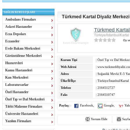
SAĞLIK KURULUŞLARI
Türkmed Kartal Diyaliz Merkezi
Ambulans Firmaları
Askeri Hastaneler
Türkmed Kartal
Ecza Depoları
Türkiye/İstanbul/Kartal
Oy ve
Eczaneler
Evde Bakım Merkezleri
Görüntüleme Merkezleri
Kurum Tipi
: Özel Tıp ve Dal Merkezl
Huzurevleri
Web Adresi
:
www.turkmeddiyaliz.c
Kamu Hastaneleri
Adres
: Soğanlık Mevki E-5 Ya
Kan Merkezleri
Ülke/İl/İlçe
: Türkiye/İstanbul/Kartal
Laboratuvarlar
Telefon
: 2164512727
Özel Hastaneler
Faks
: 2164510747
Özel Tıp ve Dal Merkezleri
Paylaş
:
Facebook
,
Google
,
Yah
Tıbbi Malzeme Firmaları
Üniversite Hastaneleri
Yorum Ekle
Sayfa
Yazılım Firmaları