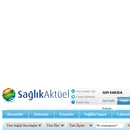
Ana Sayfam Yap
Günün Haberleri
Ana Sayfa
Sağlık 
Sitene Ekle
Reklam
Hastaneler
Doktorlar
Eczaneler
Sağlıklı Yaşam
Laborat
Sağlık TV - Video
İletişim