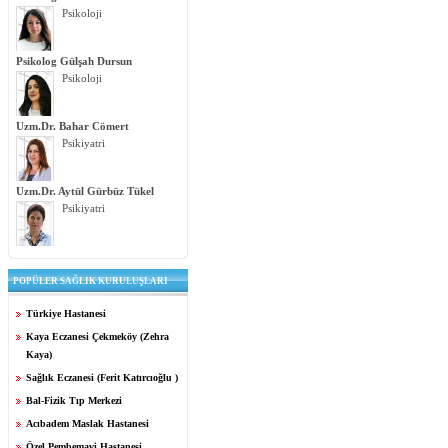
Psikoloji
Psikolog Gülşah Dursun
Psikoloji
Uzm.Dr. Bahar Cömert
Psikiyatri
Uzm.Dr. Aytül Gürbüz Tükel
Psikiyatri
POPÜLER SAĞLIK KURULUŞLARI
Türkiye Hastanesi
Kaya Eczanesi Çekmeköy (Zehra
Kaya)
Sağlık Eczanesi (Ferit Katırcıoğlu )
Bal-Fizik Tıp Merkezi
Acıbadem Maslak Hastanesi
Özel Pembemavi Hastanesi