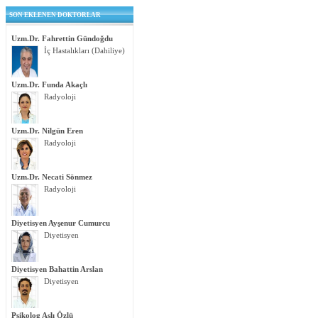
SON EKLENEN DOKTORLAR
Uzm.Dr. Fahrettin Gündoğdu
İç Hastalıkları (Dahiliye)
Uzm.Dr. Funda Akaçlı
Radyoloji
Uzm.Dr. Nilgün Eren
Radyoloji
Uzm.Dr. Necati Sönmez
Radyoloji
Diyetisyen Ayşenur Cumurcu
Diyetisyen
Diyetisyen Bahattin Arslan
Diyetisyen
Psikolog Aslı Özlü