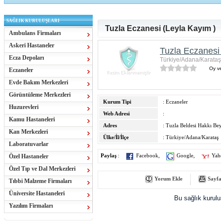
SAĞLIK KURULUŞLARI
Tuzla Eczanesi (Leyla Kayım )
Ambulans Firmaları
Askeri Hastaneler
Tuzla Eczanesi
Ecza Depoları
Türkiye/Adana/Karataş
Oy ve
Eczaneler
Evde Bakım Merkezleri
Görüntüleme Merkezleri
Kurum Tipi
: Eczaneler
Huzurevleri
Web Adresi
:
Kamu Hastaneleri
Adres
: Tuzla Beldesi Hakkı B
Kan Merkezleri
Ülke/İl/İlçe
: Türkiye/Adana/Karataş
Laboratuvarlar
Özel Hastaneler
Paylaş
:
Facebook
,
Google
,
Yah
Özel Tıp ve Dal Merkezleri
Yorum Ekle
Sayfa
Tıbbi Malzeme Firmaları
Üniversite Hastaneleri
Bu sağlık kurul
Yazılım Firmaları