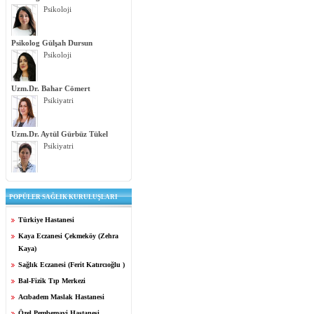
Psikoloji
Psikolog Gülşah Dursun
Psikoloji
Uzm.Dr. Bahar Cömert
Psikiyatri
Uzm.Dr. Aytül Gürbüz Tükel
Psikiyatri
POPÜLER SAĞLIK KURULUŞLARI
Türkiye Hastanesi
Kaya Eczanesi Çekmeköy (Zehra
Kaya)
Sağlık Eczanesi (Ferit Katırcıoğlu )
Bal-Fizik Tıp Merkezi
Acıbadem Maslak Hastanesi
Özel Pembemavi Hastanesi