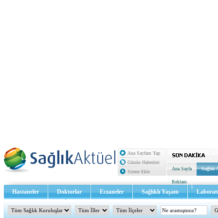
Ana Sayfam Yap
Günün Haberleri
Ana Sayfa
Sağlık 
Sitene Ekle
Reklam
Hastaneler
Doktorlar
Eczaneler
Sağlıklı Yaşam
Laborat
Sağlık TV - Video
İletişim