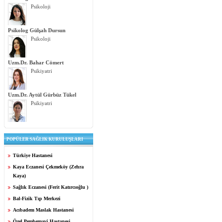
Psikoloji
Psikolog Gülşah Dursun
Psikoloji
Uzm.Dr. Bahar Cömert
Psikiyatri
Uzm.Dr. Aytül Gürbüz Tükel
Psikiyatri
POPÜLER SAĞLIK KURULUŞLARI
Türkiye Hastanesi
Kaya Eczanesi Çekmeköy (Zehra
Kaya)
Sağlık Eczanesi (Ferit Katırcıoğlu )
Bal-Fizik Tıp Merkezi
Acıbadem Maslak Hastanesi
Özel Pembemavi Hastanesi