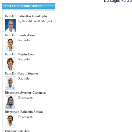
Bu sağlık kurul
SON EKLENEN DOKTORLAR
Uzm.Dr. Fahrettin Gündoğdu
İç Hastalıkları (Dahiliye)
Uzm.Dr. Funda Akaçlı
Radyoloji
Uzm.Dr. Nilgün Eren
Radyoloji
Uzm.Dr. Necati Sönmez
Radyoloji
Diyetisyen Ayşenur Cumurcu
Diyetisyen
Diyetisyen Bahattin Arslan
Diyetisyen
Psikolog Aslı Özlü