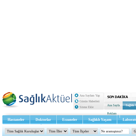
Ana Sayfam Yap
Günün Haberleri
Ana Sayfa
Sağlık 
Sitene Ekle
Reklam
Hastaneler
Doktorlar
Eczaneler
Sağlıklı Yaşam
Laborat
Sağlık TV - Video
İletişim