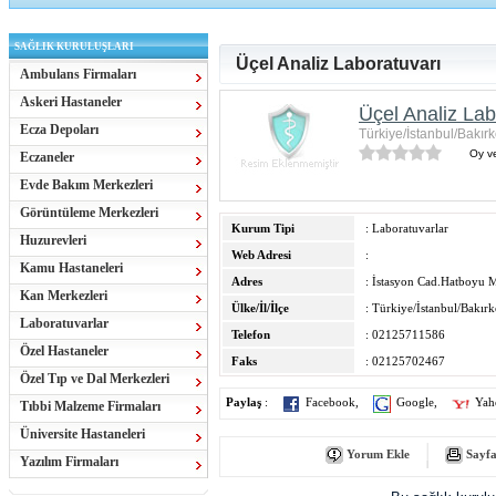
SAĞLIK KURULUŞLARI
Üçel Analiz Laboratuvarı
Ambulans Firmaları
Askeri Hastaneler
Üçel Analiz Lab
Ecza Depoları
Türkiye/İstanbul/Bakır
Oy ve
Eczaneler
Evde Bakım Merkezleri
Görüntüleme Merkezleri
Kurum Tipi
: Laboratuvarlar
Huzurevleri
Web Adresi
:
Kamu Hastaneleri
Adres
: İstasyon Cad.Hatboyu
Kan Merkezleri
Ülke/İl/İlçe
: Türkiye/İstanbul/Bakır
Laboratuvarlar
Telefon
: 02125711586
Özel Hastaneler
Faks
: 02125702467
Özel Tıp ve Dal Merkezleri
Paylaş
:
Facebook
,
Google
,
Yah
Tıbbi Malzeme Firmaları
Üniversite Hastaneleri
Yorum Ekle
Sayfa
Yazılım Firmaları