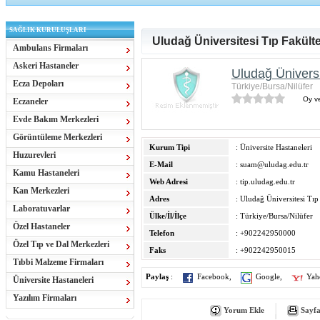
SAĞLIK KURULUŞLARI
Uludağ Üniversitesi Tıp Fakülte
Ambulans Firmaları
Askeri Hastaneler
Uludağ Üniversi
Ecza Depoları
Türkiye/Bursa/Nilüfer
Oy ve
Eczaneler
Evde Bakım Merkezleri
Görüntüleme Merkezleri
Kurum Tipi
: Üniversite Hastaneleri
Huzurevleri
E-Mail
:
suam@uludag.edu.tr
Kamu Hastaneleri
Web Adresi
:
tip.uludag.edu.tr
Kan Merkezleri
Adres
: Uludağ Üniversitesi Tıp
Laboratuvarlar
Ülke/İl/İlçe
: Türkiye/Bursa/Nilüfer
Özel Hastaneler
Telefon
: +902242950000
Özel Tıp ve Dal Merkezleri
Faks
: +902242950015
Tıbbi Malzeme Firmaları
Paylaş
:
Facebook
,
Google
,
Yah
Üniversite Hastaneleri
Yazılım Firmaları
Yorum Ekle
Sayfa