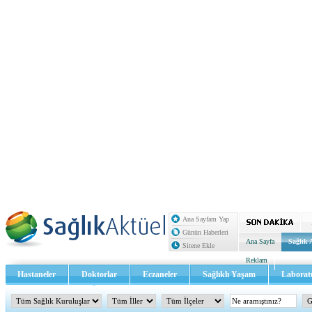
Ana Sayfam Yap
Günün Haberleri
Ana Sayfa
Sağlık 
Sitene Ekle
Reklam
Hastaneler
Doktorlar
Eczaneler
Sağlıklı Yaşam
Laborat
Sağlık TV - Video
İletişim