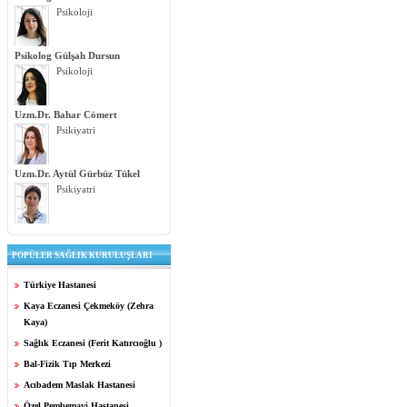
Psikoloji
Psikolog Gülşah Dursun
Psikoloji
Uzm.Dr. Bahar Cömert
Psikiyatri
Uzm.Dr. Aytül Gürbüz Tükel
Psikiyatri
POPÜLER SAĞLIK KURULUŞLARI
Türkiye Hastanesi
Kaya Eczanesi Çekmeköy (Zehra
Kaya)
Sağlık Eczanesi (Ferit Katırcıoğlu )
Bal-Fizik Tıp Merkezi
Acıbadem Maslak Hastanesi
Özel Pembemavi Hastanesi