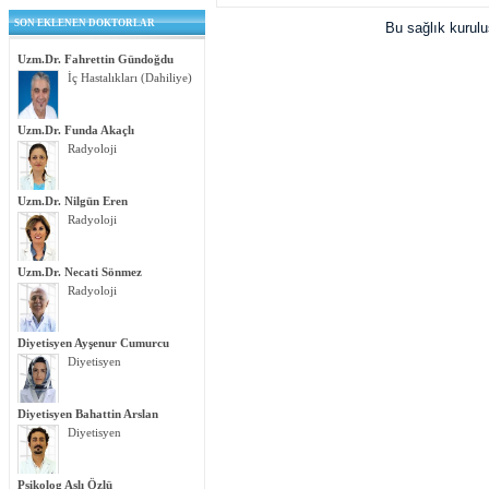
SON EKLENEN DOKTORLAR
Bu sağlık kurul
Uzm.Dr. Fahrettin Gündoğdu
İç Hastalıkları (Dahiliye)
Uzm.Dr. Funda Akaçlı
Radyoloji
Uzm.Dr. Nilgün Eren
Radyoloji
Uzm.Dr. Necati Sönmez
Radyoloji
Diyetisyen Ayşenur Cumurcu
Diyetisyen
Diyetisyen Bahattin Arslan
Diyetisyen
Psikolog Aslı Özlü