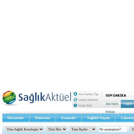
Ana Sayfam Yap
Günün Haberleri
Ana Sayfa
Sağlık 
Sitene Ekle
Reklam
Hastaneler
Doktorlar
Eczaneler
Sağlıklı Yaşam
Laborat
Sağlık TV - Video
İletişim