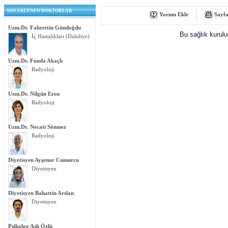
SON EKLENEN DOKTORLAR
Yorum Ekle
Sayfa
Uzm.Dr. Fahrettin Gündoğdu
Bu sağlık kurul
İç Hastalıkları (Dahiliye)
Uzm.Dr. Funda Akaçlı
Radyoloji
Uzm.Dr. Nilgün Eren
Radyoloji
Uzm.Dr. Necati Sönmez
Radyoloji
Diyetisyen Ayşenur Cumurcu
Diyetisyen
Diyetisyen Bahattin Arslan
Diyetisyen
Psikolog Aslı Özlü