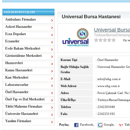
SAĞLIK KURULUŞLARI
Universal Bursa Hastanesi
Ambulans Firmaları
Askeri Hastaneler
Universal Burs
Ecza Depoları
Türkiye/Bursa/Osmang
Oy ve
Eczaneler
Evde Bakım Merkezleri
Görüntüleme Merkezleri
Kurum Tipi
: Özel Hastaneler
Huzurevleri
Bağlı Olduğu Sağlık
: Universal Hastaneler G
Kamu Hastaneleri
Grubu
Kan Merkezleri
E-Mail
:
info@uhg.com.tr
Laboratuvarlar
Web Adresi
:
www.uhg.com.tr
Özel Hastaneler
Adres
: Fevzi Çakmak Cad. No:
Özel Tıp ve Dal Merkezleri
Ülke/İl/İlçe
: Türkiye/Bursa/Osmanga
Tıbbi Malzeme Firmaları
Telefon
: 2242201040
Üniversite Hastaneleri
Faks
: 2242251192
Yazılım Firmaları
Paylaş
:
Facebook
,
Google
,
Yah