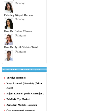
Psikoloji
Psikolog Gülşah Dursun
Psikoloji
Uzm.Dr. Bahar Cömert
Psikiyatri
Uzm.Dr. Aytül Gürbüz Tükel
Psikiyatri
POPÜLER SAĞLIK KURULUŞLARI
Türkiye Hastanesi
Kaya Eczanesi Çekmeköy (Zehra
Kaya)
Sağlık Eczanesi (Ferit Katırcıoğlu )
Bal-Fizik Tıp Merkezi
Acıbadem Maslak Hastanesi
Özel Pembemavi Hastanesi