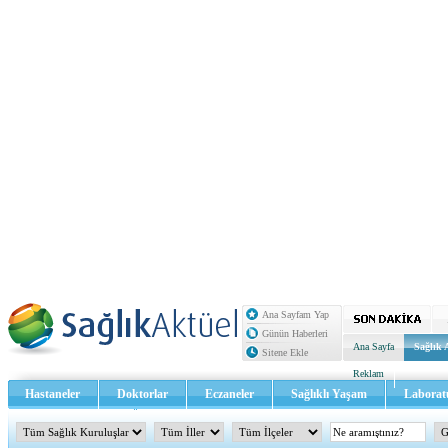
Ana Sayfam Yap
Günün Haberleri
Ana Sayfa
Sağlık 
Sitene Ekle
Reklam
Hastaneler
Doktorlar
Eczaneler
Sağlıklı Yaşam
Laborat
Sağlık TV - Video
İletişim