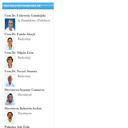
SON EKLENEN DOKTORLAR
Uzm.Dr. Fahrettin Gündoğdu
İç Hastalıkları (Dahiliye)
Uzm.Dr. Funda Akaçlı
Radyoloji
Uzm.Dr. Nilgün Eren
Radyoloji
Uzm.Dr. Necati Sönmez
Radyoloji
Diyetisyen Ayşenur Cumurcu
Diyetisyen
Diyetisyen Bahattin Arslan
Diyetisyen
Psikolog Aslı Özlü