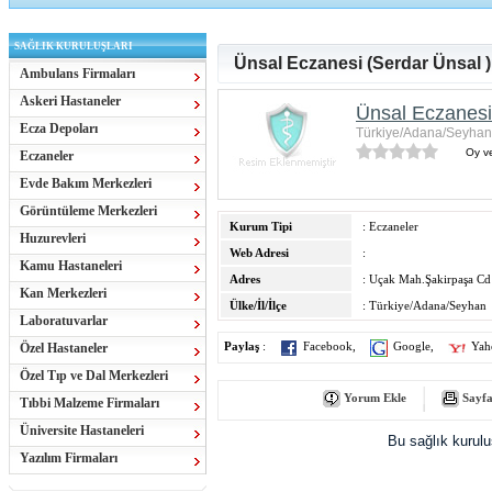
SAĞLIK KURULUŞLARI
Ünsal Eczanesi (Serdar Ünsal )
Ambulans Firmaları
Askeri Hastaneler
Ünsal Eczanesi
Ecza Depoları
Türkiye/Adana/Seyhan
Oy ve
Eczaneler
Evde Bakım Merkezleri
Görüntüleme Merkezleri
Kurum Tipi
: Eczaneler
Huzurevleri
Web Adresi
:
Kamu Hastaneleri
Adres
: Uçak Mah.Şakirpaşa C
Kan Merkezleri
Ülke/İl/İlçe
: Türkiye/Adana/Seyhan
Laboratuvarlar
Özel Hastaneler
Paylaş
:
Facebook
,
Google
,
Yah
Özel Tıp ve Dal Merkezleri
Yorum Ekle
Sayfa
Tıbbi Malzeme Firmaları
Üniversite Hastaneleri
Bu sağlık kurul
Yazılım Firmaları