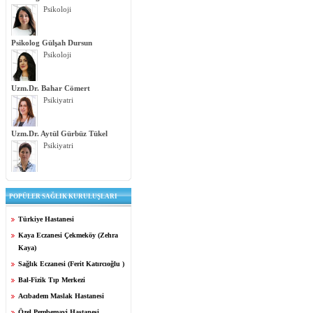
Psikoloji
Psikolog Gülşah Dursun
Psikoloji
Uzm.Dr. Bahar Cömert
Psikiyatri
Uzm.Dr. Aytül Gürbüz Tükel
Psikiyatri
POPÜLER SAĞLIK KURULUŞLARI
Türkiye Hastanesi
Kaya Eczanesi Çekmeköy (Zehra
Kaya)
Sağlık Eczanesi (Ferit Katırcıoğlu )
Bal-Fizik Tıp Merkezi
Acıbadem Maslak Hastanesi
Özel Pembemavi Hastanesi