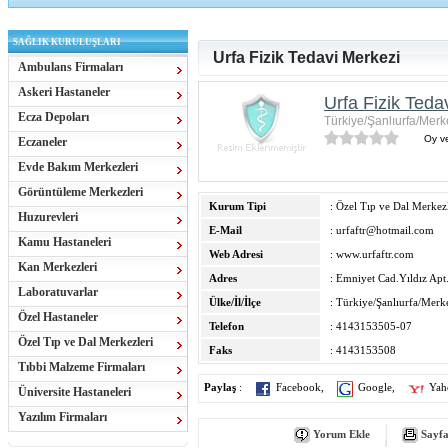
SAĞLIK KURULUŞLARI
Urfa Fizik Tedavi Merkezi
Ambulans Firmaları
Askeri Hastaneler
Urfa Fizik Teda
Ecza Depoları
Türkiye/Şanlıurfa/Merk
Oy ve
Eczaneler
Evde Bakım Merkezleri
Görüntüleme Merkezleri
Kurum Tipi
: Özel Tıp ve Dal Merkezl
Huzurevleri
E-Mail
:
urfaftr@hotmail.com
Kamu Hastaneleri
Web Adresi
:
www.urfaftr.com
Kan Merkezleri
Adres
: Emniyet Cad.Yıldız Apt
Laboratuvarlar
Ülke/İl/İlçe
: Türkiye/Şanlıurfa/Merke
Özel Hastaneler
Telefon
: 4143153505-07
Özel Tıp ve Dal Merkezleri
Faks
: 4143153508
Tıbbi Malzeme Firmaları
Paylaş
:
Facebook
,
Google
,
Yah
Üniversite Hastaneleri
Yazılım Firmaları
Yorum Ekle
Sayfa