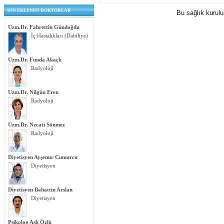
SON EKLENEN DOKTORLAR
Bu sağlık kurul
Uzm.Dr. Fahrettin Gündoğdu
İç Hastalıkları (Dahiliye)
Uzm.Dr. Funda Akaçlı
Radyoloji
Uzm.Dr. Nilgün Eren
Radyoloji
Uzm.Dr. Necati Sönmez
Radyoloji
Diyetisyen Ayşenur Cumurcu
Diyetisyen
Diyetisyen Bahattin Arslan
Diyetisyen
Psikolog Aslı Özlü