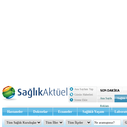
Ana Sayfam Yap
Günün Haberleri
Ana Sayfa
Sağlık 
Sitene Ekle
Reklam
Hastaneler
Doktorlar
Eczaneler
Sağlıklı Yaşam
Laborat
Sağlık TV - Video
İletişim