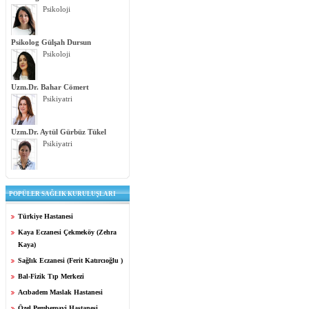
Psikoloji
Psikolog Gülşah Dursun
Psikoloji
Uzm.Dr. Bahar Cömert
Psikiyatri
Uzm.Dr. Aytül Gürbüz Tükel
Psikiyatri
POPÜLER SAĞLIK KURULUŞLARI
Türkiye Hastanesi
Kaya Eczanesi Çekmeköy (Zehra
Kaya)
Sağlık Eczanesi (Ferit Katırcıoğlu )
Bal-Fizik Tıp Merkezi
Acıbadem Maslak Hastanesi
Özel Pembemavi Hastanesi