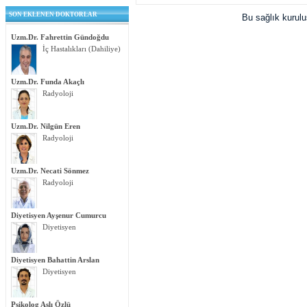
SON EKLENEN DOKTORLAR
Bu sağlık kurul
Uzm.Dr. Fahrettin Gündoğdu
İç Hastalıkları (Dahiliye)
Uzm.Dr. Funda Akaçlı
Radyoloji
Uzm.Dr. Nilgün Eren
Radyoloji
Uzm.Dr. Necati Sönmez
Radyoloji
Diyetisyen Ayşenur Cumurcu
Diyetisyen
Diyetisyen Bahattin Arslan
Diyetisyen
Psikolog Aslı Özlü