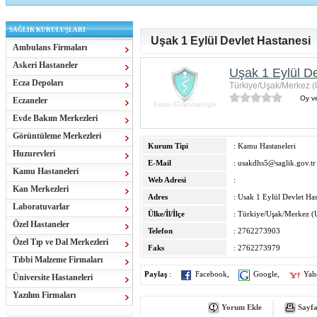
SAĞLIK KURULUŞLARI
Uşak 1 Eylül Devlet Hastanesi
Ambulans Firmaları
Askeri Hastaneler
Uşak 1 Eylül D
Ecza Depoları
Türkiye/Uşak/Merkez (
Oy ve
Eczaneler
Evde Bakım Merkezleri
Görüntüleme Merkezleri
Kurum Tipi
: Kamu Hastaneleri
Huzurevleri
E-Mail
:
usakdhs5@saglik.gov.tr
Kamu Hastaneleri
Web Adresi
:
Kan Merkezleri
Adres
: Usak 1 Eylül Devlet Has
Laboratuvarlar
Ülke/İl/İlçe
: Türkiye/Uşak/Merkez (
Özel Hastaneler
Telefon
: 2762273903
Özel Tıp ve Dal Merkezleri
Faks
: 2762273979
Tıbbi Malzeme Firmaları
Paylaş
:
Facebook
,
Google
,
Yah
Üniversite Hastaneleri
Yazılım Firmaları
Yorum Ekle
Sayfa