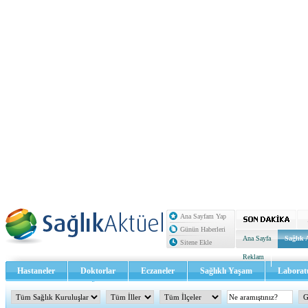
Ana Sayfam Yap
Günün Haberleri
Ana Sayfa
Sağlık 
Sitene Ekle
Reklam
Hastaneler
Doktorlar
Eczaneler
Sağlıklı Yaşam
Laborat
Sağlık TV - Video
İletişim