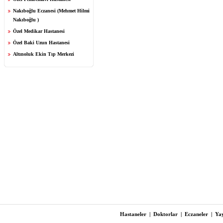
Nakıboğlu Eczanesi (Mehmet Hilmi
Nakıboğlu )
Özel Medikar Hastanesi
Özel Baki Uzun Hastanesi
Altınoluk Ekin Tıp Merkezi
Hastaneler
|
Doktorlar
|
Eczaneler
|
Yay