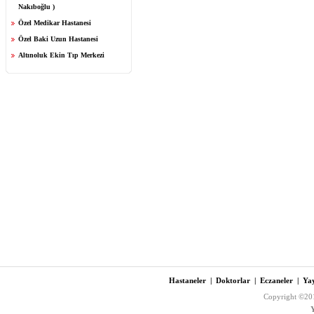
Nakıboğlu )
Özel Medikar Hastanesi
Özel Baki Uzun Hastanesi
Altınoluk Ekin Tıp Merkezi
Hastaneler
|
Doktorlar
|
Eczaneler
|
Yay
Copyright ©201
Y