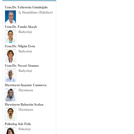
Uzm.Dr. Fahrettin Gündoğdu
İç Hastalıkları (Dahiliye)
Uzm.Dr. Funda Akaçlı
Radyoloji
Uzm.Dr. Nilgün Eren
Radyoloji
Uzm.Dr. Necati Sönmez
Radyoloji
Diyetisyen Ayşenur Cumurcu
Diyetisyen
Diyetisyen Bahattin Arslan
Diyetisyen
Psikolog Aslı Özlü
Psikoloji