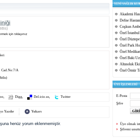
YENİ SAĞLIK KU
Akademi Hast
Defne Hastan
iniği
Coşkun Ambu
itlis)
Özel İstanbul
rmek için tıklayınız
Özel Düztepe
Özel Park Hos
Özel Medikar
eri
Özel Baki Uz
Altınoluk Ek
 Cad.No:7/A
Özel Ömür T
itlis)
ÜYE İŞLEMLERİ
E-Posta
oo
,
Digg
,
Del.icio.us
,
Twitter
Şifre
yı Yazdır
Yukarı
uşuna henüz yorum eklenmemiştir.
Üye olmak is
Şifremi unut