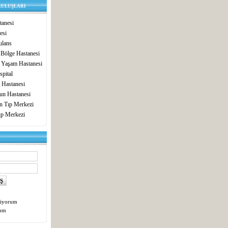
RULUŞLARI
anesi
esi
lans
 Bölge Hastanesi
 Yaşam Hastanesi
pital
 Hastanesi
un Hastanesi
in Tıp Merkezi
ıp Merkezi
tiyorum
tum