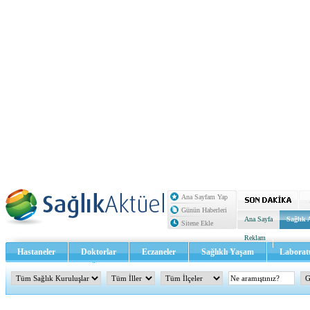
Ana Sayfam Yap
Günün Haberleri
Ana Sayfa
Sağlık 
Sitene Ekle
Reklam
Hastaneler
Doktorlar
Eczaneler
Sağlıklı Yaşam
Laborat
Sağlık TV - Video
İletişim