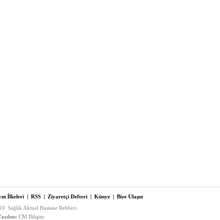
ın İlkeleri
|
RSS
|
Ziyaretçi Defteri
|
Künye
|
Bize Ulaşın
0 Sağlık Aktuel Hastane Rehberi
azılım:
CM Bilişim