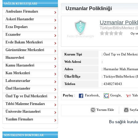
SAĞLIK KURULUŞLARI
Uzmanlar Polikliniği
Ambulans Firmaları
Askeri Hastaneler
Uzmanlar Polikl
Ecza Depoları
Türkiye/Bitlis/Merkez (B
Oy ve
Eczaneler
Evde Bakım Merkezleri
Görüntüleme Merkezleri
Kurum Tipi
: Özel Tıp ve Dal Merkezl
Huzurevleri
Web Adresi
:
Kamu Hastaneleri
Adres
: Harmanlar Mah.Harman
Kan Merkezleri
Ülke/İl/İlçe
: Türkiye/Bitlis/Merkez (B
Laboratuvarlar
Telefon
: 4348274043
Özel Hastaneler
Paylaş
:
Facebook
,
Google
,
Yah
Özel Tıp ve Dal Merkezleri
Tıbbi Malzeme Firmaları
Yorum Ekle
Sayfa
Üniversite Hastaneleri
Yazılım Firmaları
Bu sağlık kurul
SON EKLENEN DOKTORLAR