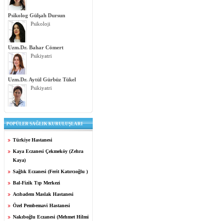
Psikolog Gülşah Dursun
Psikoloji
Uzm.Dr. Bahar Cömert
Psikiyatri
Uzm.Dr. Aytül Gürbüz Tükel
Psikiyatri
POPÜLER SAĞLIK KURULUŞLARI
Türkiye Hastanesi
Kaya Eczanesi Çekmeköy (Zehra
Kaya)
Sağlık Eczanesi (Ferit Katırcıoğlu )
Bal-Fizik Tıp Merkezi
Acıbadem Maslak Hastanesi
Özel Pembemavi Hastanesi
Nakıboğlu Eczanesi (Mehmet Hilmi