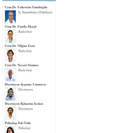
Uzm.Dr. Fahrettin Gündoğdu
İç Hastalıkları (Dahiliye)
Uzm.Dr. Funda Akaçlı
Radyoloji
Uzm.Dr. Nilgün Eren
Radyoloji
Uzm.Dr. Necati Sönmez
Radyoloji
Diyetisyen Ayşenur Cumurcu
Diyetisyen
Diyetisyen Bahattin Arslan
Diyetisyen
Psikolog Aslı Özlü
Psikoloji