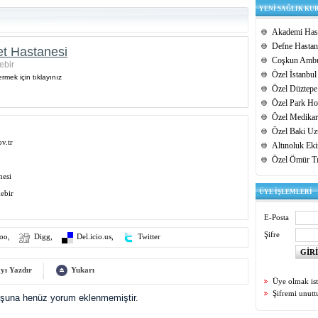
YENİ SAĞLIK KU
Akademi Hast
Defne Hastan
et Hastanesi
Coşkun Ambu
ebir
Özel İstanbul
rmek için tıklayınız
Özel Düztepe
Özel Park Hos
Özel Medikar
Özel Baki Uz
v.tr
Altınoluk Ek
Özel Ömür T
nesi
ÜYE İŞLEMLERİ
ebir
E-Posta
Şifre
oo
,
Digg
,
Del.icio.us
,
Twitter
yı Yazdır
Yukarı
Üye olmak is
Şifremi unut
uşuna henüz yorum eklenmemiştir.