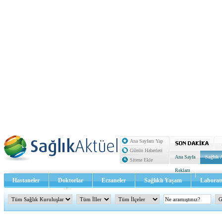
Ana Sayfam Yap
Günün Haberleri
Ana Sayfa
Sağlık 
Sitene Ekle
Reklam
Hastaneler
Doktorlar
Eczaneler
Sağlıklı Yaşam
Laborat
Sağlık TV - Video
İletişim