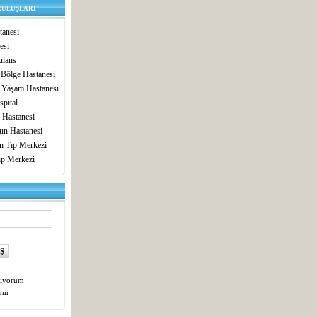
RULUŞLARI
anesi
esi
lans
 Bölge Hastanesi
 Yaşam Hastanesi
pital
 Hastanesi
un Hastanesi
in Tıp Merkezi
ıp Merkezi
tiyorum
tum