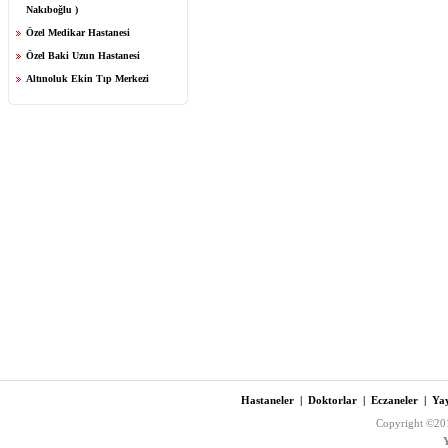
Nakıboğlu )
Özel Medikar Hastanesi
Özel Baki Uzun Hastanesi
Altınoluk Ekin Tıp Merkezi
Hastaneler
|
Doktorlar
|
Eczaneler
|
Yay
Copyright ©201
Y