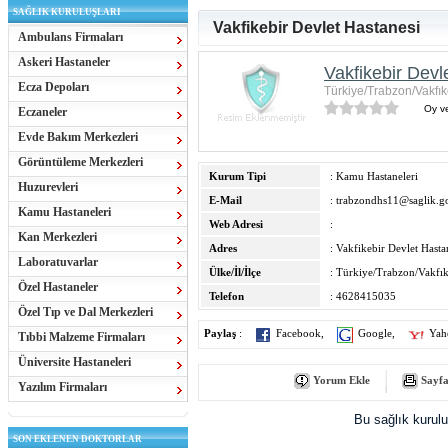
SAĞLIK KURULUŞLARI
Vakfikebir Devlet Hastanesi
Ambulans Firmaları
Askeri Hastaneler
Vakfikebir Devl
Ecza Depoları
Türkiye/Trabzon/Vakfık
Oy ve
Eczaneler
Evde Bakım Merkezleri
Görüntüleme Merkezleri
Kurum Tipi
: Kamu Hastaneleri
Huzurevleri
E-Mail
:
trabzondhs11@saglik.go
Kamu Hastaneleri
Web Adresi
:
Kan Merkezleri
Adres
: Vakfikebir Devlet Hasta
Laboratuvarlar
Ülke/İl/İlçe
: Türkiye/Trabzon/Vakfık
Özel Hastaneler
Telefon
: 4628415035
Özel Tıp ve Dal Merkezleri
Paylaş
:
Facebook
,
Google
,
Yah
Tıbbi Malzeme Firmaları
Üniversite Hastaneleri
Yorum Ekle
Sayfa
Yazılım Firmaları
Bu sağlık kurul
SON EKLENEN DOKTORLAR