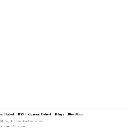
ın İlkeleri
|
RSS
|
Ziyaretçi Defteri
|
Künye
|
Bize Ulaşın
0 Sağlık Aktuel Hastane Rehberi
azılım:
CM Bilişim