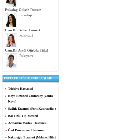
Psikolog Gülşah Dursun
Psikoloji
Uzm.Dr. Bahar Cömert
Psikiyatri
Uzm.Dr. Aytül Gürbüz Tükel
Psikiyatri
POPÜLER SAĞLIK KURULUŞLARI
Türkiye Hastanesi
Kaya Eczanesi Çekmeköy (Zehra
Kaya)
Sağlık Eczanesi (Ferit Katırcıoğlu )
Bal-Fizik Tıp Merkezi
Acıbadem Maslak Hastanesi
Özel Pembemavi Hastanesi
Nakıboğlu Eczanesi (Mehmet Hilmi