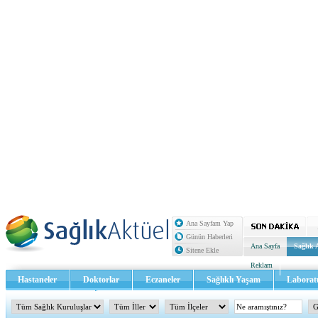
Ana Sayfam Yap
Günün Haberleri
Ana Sayfa
Sağlık 
Sitene Ekle
Reklam
Hastaneler
Doktorlar
Eczaneler
Sağlıklı Yaşam
Laborat
Sağlık TV - Video
İletişim