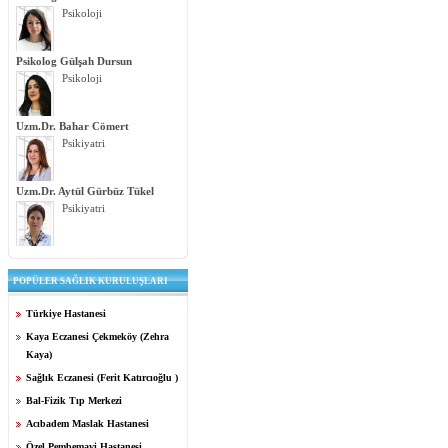
Psikoloji
Psikolog Gülşah Dursun
Psikoloji
Uzm.Dr. Bahar Cömert
Psikiyatri
Uzm.Dr. Aytül Gürbüz Tükel
Psikiyatri
POPÜLER SAĞLIK KURULUŞLARI
Türkiye Hastanesi
Kaya Eczanesi Çekmeköy (Zehra
Kaya)
Sağlık Eczanesi (Ferit Katırcıoğlu )
Bal-Fizik Tıp Merkezi
Acıbadem Maslak Hastanesi
Özel Pembemavi Hastanesi