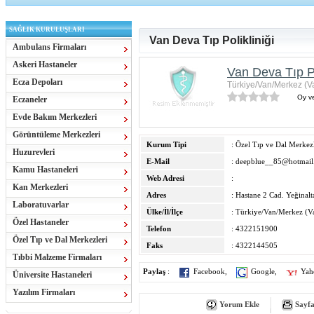
SAĞLIK KURULUŞLARI
Van Deva Tıp Polikliniği
Ambulans Firmaları
Askeri Hastaneler
Van Deva Tıp Po
Ecza Depoları
Türkiye/Van/Merkez (V
Oy ve
Eczaneler
Evde Bakım Merkezleri
Görüntüleme Merkezleri
Kurum Tipi
: Özel Tıp ve Dal Merkezl
Huzurevleri
E-Mail
:
deepblue__85@hotmail
Kamu Hastaneleri
Web Adresi
:
Kan Merkezleri
Adres
: Hastane 2 Cad. Yeğinalt
Laboratuvarlar
Ülke/İl/İlçe
: Türkiye/Van/Merkez (V
Özel Hastaneler
Telefon
: 4322151900
Özel Tıp ve Dal Merkezleri
Faks
: 4322144505
Tıbbi Malzeme Firmaları
Paylaş
:
Facebook
,
Google
,
Yah
Üniversite Hastaneleri
Yazılım Firmaları
Yorum Ekle
Sayfa