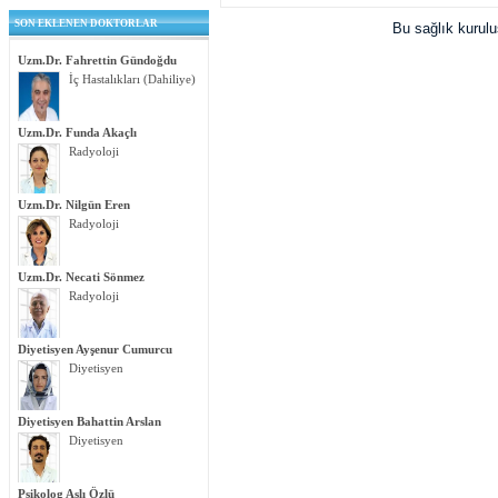
SON EKLENEN DOKTORLAR
Bu sağlık kurul
Uzm.Dr. Fahrettin Gündoğdu
İç Hastalıkları (Dahiliye)
Uzm.Dr. Funda Akaçlı
Radyoloji
Uzm.Dr. Nilgün Eren
Radyoloji
Uzm.Dr. Necati Sönmez
Radyoloji
Diyetisyen Ayşenur Cumurcu
Diyetisyen
Diyetisyen Bahattin Arslan
Diyetisyen
Psikolog Aslı Özlü