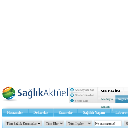
Ana Sayfam Yap
Günün Haberleri
Ana Sayfa
Sağlık 
Sitene Ekle
Reklam
Hastaneler
Doktorlar
Eczaneler
Sağlıklı Yaşam
Laborat
Sağlık TV - Video
İletişim