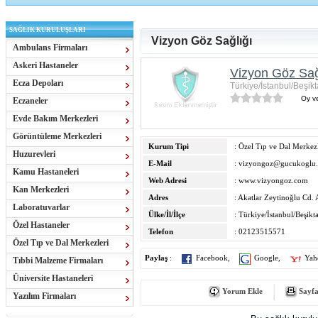
SAĞLIK KURULUŞLARI
Vizyon Göz Sağlığı
Ambulans Firmaları
Askeri Hastaneler
Vizyon Göz Sağ
Ecza Depoları
Türkiye/İstanbul/Beşik
Oy ve
Eczaneler
Evde Bakım Merkezleri
Görüntüleme Merkezleri
Kurum Tipi
: Özel Tıp ve Dal Merkezl
Huzurevleri
E-Mail
:
vizyongoz@gucukoglu
Kamu Hastaneleri
Web Adresi
:
www.vizyongoz.com
Kan Merkezleri
Adres
: Akatlar Zeytinoğlu Cd.
Laboratuvarlar
Ülke/İl/İlçe
: Türkiye/İstanbul/Beşikt
Özel Hastaneler
Telefon
: 02123515571
Özel Tıp ve Dal Merkezleri
Paylaş
:
Facebook
,
Google
,
Yah
Tıbbi Malzeme Firmaları
Üniversite Hastaneleri
Yorum Ekle
Sayfa
Yazılım Firmaları