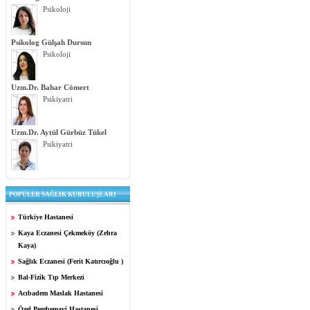
Psikoloji
Psikolog Gülşah Dursun
Psikoloji
Uzm.Dr. Bahar Cömert
Psikiyatri
Uzm.Dr. Aytül Gürbüz Tükel
Psikiyatri
POPÜLER SAĞLIK KURULUŞLARI
Türkiye Hastanesi
Kaya Eczanesi Çekmeköy (Zehra
Kaya)
Sağlık Eczanesi (Ferit Katırcıoğlu )
Bal-Fizik Tıp Merkezi
Acıbadem Maslak Hastanesi
Özel Pembemavi Hastanesi