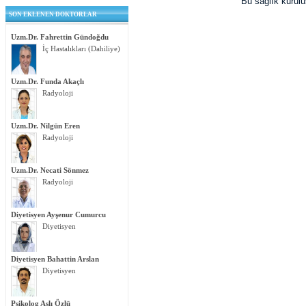
Bu sağlık kurul
SON EKLENEN DOKTORLAR
Uzm.Dr. Fahrettin Gündoğdu
İç Hastalıkları (Dahiliye)
Uzm.Dr. Funda Akaçlı
Radyoloji
Uzm.Dr. Nilgün Eren
Radyoloji
Uzm.Dr. Necati Sönmez
Radyoloji
Diyetisyen Ayşenur Cumurcu
Diyetisyen
Diyetisyen Bahattin Arslan
Diyetisyen
Psikolog Aslı Özlü