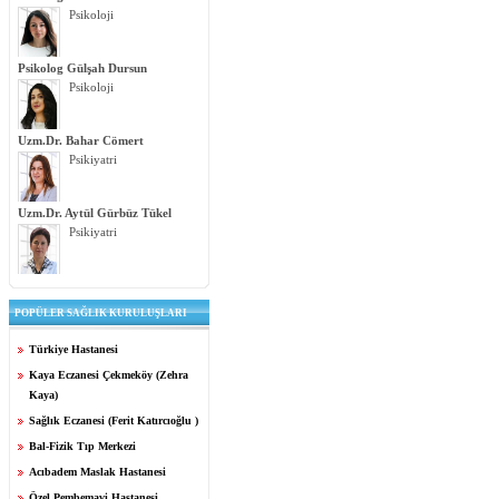
Psikoloji
Psikolog Gülşah Dursun
Psikoloji
Uzm.Dr. Bahar Cömert
Psikiyatri
Uzm.Dr. Aytül Gürbüz Tükel
Psikiyatri
POPÜLER SAĞLIK KURULUŞLARI
Türkiye Hastanesi
Kaya Eczanesi Çekmeköy (Zehra
Kaya)
Sağlık Eczanesi (Ferit Katırcıoğlu )
Bal-Fizik Tıp Merkezi
Acıbadem Maslak Hastanesi
Özel Pembemavi Hastanesi