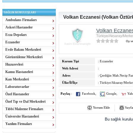
SAĞLIK KURULUŞLARI
Volkan Eczanesi (Volkan Öztürk
Ambulans Firmaları
Askeri Hastaneler
Volkan Eczanes
Ecza Depoları
Türkiye/Aksaray/Merke
Oy ve
Eczaneler
Evde Bakım Merkezleri
Görüntüleme Merkezleri
Kurum Tipi
: Eczaneler
Huzurevleri
Web Adresi
:
Kamu Hastaneleri
Adres
: Çerdiğin Mah.Necip Faz
Kan Merkezleri
Ülke/İl/İlçe
: Türkiye/Aksaray/Merke
Laboratuvarlar
Özel Hastaneler
Paylaş
:
Facebook
,
Google
,
Yah
Özel Tıp ve Dal Merkezleri
Yorum Ekle
Sayfa
Tıbbi Malzeme Firmaları
Üniversite Hastaneleri
Bu sağlık kurul
Yazılım Firmaları