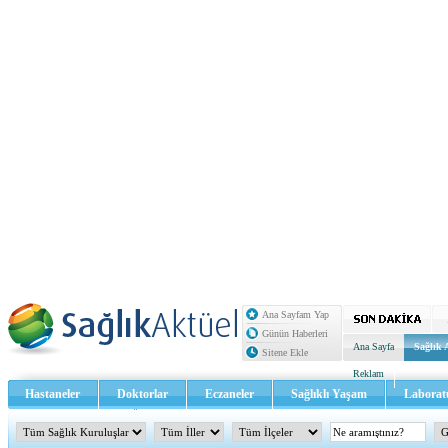
Ana Sayfam Yap
Günün Haberleri
Ana Sayfa
Sağlık 
Sitene Ekle
Reklam
Hastaneler
Doktorlar
Eczaneler
Sağlıklı Yaşam
Laborat
Sağlık TV - Video
İletişim