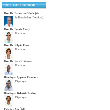
SON EKLENEN DOKTORLAR
Uzm.Dr. Fahrettin Gündoğdu
İç Hastalıkları (Dahiliye)
Uzm.Dr. Funda Akaçlı
Radyoloji
Uzm.Dr. Nilgün Eren
Radyoloji
Uzm.Dr. Necati Sönmez
Radyoloji
Diyetisyen Ayşenur Cumurcu
Diyetisyen
Diyetisyen Bahattin Arslan
Diyetisyen
Psikolog Aslı Özlü