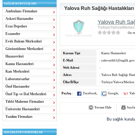
SAĞLIK KURULUŞLARI
Yalova Ruh Sağlığı Hastalıklar
Ambulans Firmaları
Askeri Hastaneler
Yalova Ruh Sağl
Ecza Depoları
Türkiye/Yalova/Merkez
Oy ve
Eczaneler
Evde Bakım Merkezleri
Görüntüleme Merkezleri
Kurum Tipi
: Kamu Hastaneleri
Huzurevleri
E-Mail
:
yalovarhh1@saglik.gov.
Kamu Hastaneleri
Web Adresi
:
Kan Merkezleri
Adres
: Yalova Ruh Sağlığı Hast
Laboratuvarlar
Ülke/İl/İlçe
: Türkiye/Yalova/Merkez
Özel Hastaneler
Paylaş
:
Facebook
,
Google
,
Yah
Özel Tıp ve Dal Merkezleri
Tıbbi Malzeme Firmaları
Yorum Ekle
Sayfa
Üniversite Hastaneleri
Yazılım Firmaları
Bu sağlık kurul
SON EKLENEN DOKTORLAR