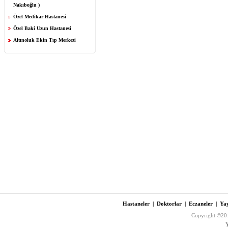
Nakıboğlu )
Özel Medikar Hastanesi
Özel Baki Uzun Hastanesi
Altınoluk Ekin Tıp Merkezi
Hastaneler
|
Doktorlar
|
Eczaneler
|
Yay
Copyright ©201
Y