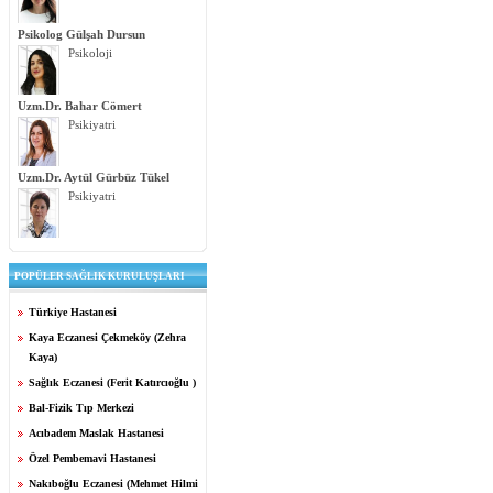
Psikolog Gülşah Dursun
Psikoloji
Uzm.Dr. Bahar Cömert
Psikiyatri
Uzm.Dr. Aytül Gürbüz Tükel
Psikiyatri
POPÜLER SAĞLIK KURULUŞLARI
Türkiye Hastanesi
Kaya Eczanesi Çekmeköy (Zehra
Kaya)
Sağlık Eczanesi (Ferit Katırcıoğlu )
Bal-Fizik Tıp Merkezi
Acıbadem Maslak Hastanesi
Özel Pembemavi Hastanesi
Nakıboğlu Eczanesi (Mehmet Hilmi