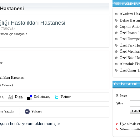
YENİ SAĞLIK KU
ı Hastanesi
Akademi Hast
Defne Hastan
ığı Hastalıkları Hastanesi
Coşkun Ambu
 (Yalova)
Özel İstanbul
rmek için tıklayınız
Özel Düztepe
Özel Park Hos
Özel Medikar
Özel Baki Uz
tr
Altınoluk Ek
Özel Ömür T
alıkları Hastanesi
ÜYE İŞLEMLERİ
 (Yalova)
E-Posta
oo
,
Digg
,
Del.icio.us
,
Twitter
Şifre
yı Yazdır
Yukarı
uşuna henüz yorum eklenmemiştir.
Üye olmak is
Şifremi unut