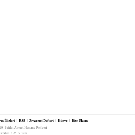
ın İlkeleri
|
RSS
|
Ziyaretçi Defteri
|
Künye
|
Bize Ulaşın
0 Sağlık Aktuel Hastane Rehberi
azılım:
CM Bilişim