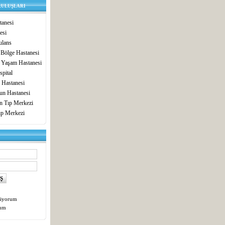
RULUŞLARI
anesi
esi
lans
 Bölge Hastanesi
 Yaşam Hastanesi
pital
 Hastanesi
un Hastanesi
in Tıp Merkezi
ıp Merkezi
tiyorum
tum