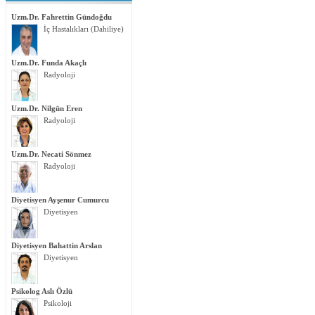
Uzm.Dr. Fahrettin Gündoğdu
İç Hastalıkları (Dahiliye)
Uzm.Dr. Funda Akaçlı
Radyoloji
Uzm.Dr. Nilgün Eren
Radyoloji
Uzm.Dr. Necati Sönmez
Radyoloji
Diyetisyen Ayşenur Cumurcu
Diyetisyen
Diyetisyen Bahattin Arslan
Diyetisyen
Psikolog Aslı Özlü
Psikoloji