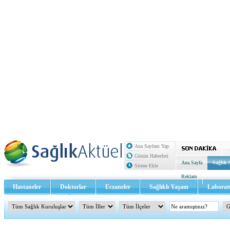
Ana Sayfam Yap
Günün Haberleri
Ana Sayfa
Sağlık 
Sitene Ekle
Reklam
Hastaneler
Doktorlar
Eczaneler
Sağlıklı Yaşam
Laborat
Sağlık TV - Video
İletişim