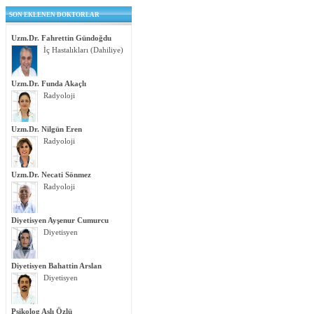
SON EKLENEN DOKTORLAR
Uzm.Dr. Fahrettin Gündoğdu
İç Hastalıkları (Dahiliye)
Uzm.Dr. Funda Akaçlı
Radyoloji
Uzm.Dr. Nilgün Eren
Radyoloji
Uzm.Dr. Necati Sönmez
Radyoloji
Diyetisyen Ayşenur Cumurcu
Diyetisyen
Diyetisyen Bahattin Arslan
Diyetisyen
Psikolog Aslı Özlü