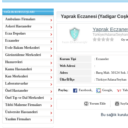
SAĞLIK KURULUŞLARI
Yaprak Eczanesi (Yadigar Coşk
Ambulans Firmaları
Askeri Hastaneler
Yaprak Eczanes
Ecza Depoları
Türkiye/Adana/Seyhan
Oy ve
Eczaneler
Evde Bakım Merkezleri
Görüntüleme Merkezleri
Kurum Tipi
: Eczaneler
Huzurevleri
Web Adresi
:
Kamu Hastaneleri
Adres
: Barış Mah. 50124 Sok.
Kan Merkezleri
Ülke/İl/İlçe
: Türkiye/Adana/Seyhan
Laboratuvarlar
Özel Hastaneler
Paylaş
:
Facebook
,
Google
,
Yah
Özel Tıp ve Dal Merkezleri
Yorum Ekle
Sayfa
Tıbbi Malzeme Firmaları
Üniversite Hastaneleri
Bu sağlık kurul
Yazılım Firmaları