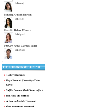
Psikoloji
Psikolog Gülşah Dursun
Psikoloji
Uzm.Dr. Bahar Cömert
Psikiyatri
Uzm.Dr. Aytül Gürbüz Tükel
Psikiyatri
POPÜLER SAĞLIK KURULUŞLARI
Türkiye Hastanesi
Kaya Eczanesi Çekmeköy (Zehra
Kaya)
Sağlık Eczanesi (Ferit Katırcıoğlu )
Bal-Fizik Tıp Merkezi
Acıbadem Maslak Hastanesi
Özel Pembemavi Hastanesi