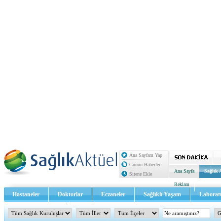
Ana Sayfam Yap
Günün Haberleri
Ana Sayfa
Sağlık 
Sitene Ekle
Reklam
Hastaneler
Doktorlar
Eczaneler
Sağlıklı Yaşam
Laborat
Sağlık TV - Video
İletişim