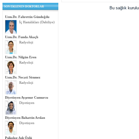
SON EKLENEN DOKTORLAR
Bu sağlık kurul
Uzm.Dr. Fahrettin Gündoğdu
İç Hastalıkları (Dahiliye)
Uzm.Dr. Funda Akaçlı
Radyoloji
Uzm.Dr. Nilgün Eren
Radyoloji
Uzm.Dr. Necati Sönmez
Radyoloji
Diyetisyen Ayşenur Cumurcu
Diyetisyen
Diyetisyen Bahattin Arslan
Diyetisyen
Psikolog Aslı Özlü