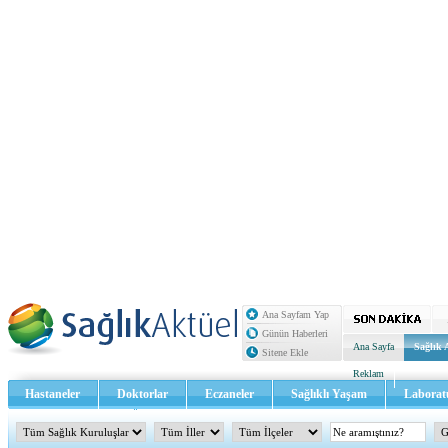
Ana Sayfam Yap
Günün Haberleri
Ana Sayfa
Sağlık 
Sitene Ekle
Reklam
Hastaneler
Doktorlar
Eczaneler
Sağlıklı Yaşam
Laborat
Sağlık TV - Video
İletişim