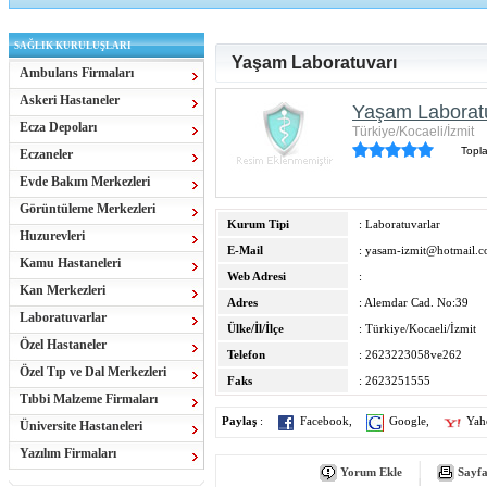
SAĞLIK KURULUŞLARI
Yaşam Laboratuvarı
Ambulans Firmaları
Askeri Hastaneler
Yaşam Laborat
Ecza Depoları
Türkiye/Kocaeli/İzmit
Topl
Eczaneler
Evde Bakım Merkezleri
Görüntüleme Merkezleri
Kurum Tipi
: Laboratuvarlar
Huzurevleri
E-Mail
:
yasam-izmit@hotmail.
Kamu Hastaneleri
Web Adresi
:
Kan Merkezleri
Adres
: Alemdar Cad. No:39
Laboratuvarlar
Ülke/İl/İlçe
: Türkiye/Kocaeli/İzmit
Özel Hastaneler
Telefon
: 2623223058ve262
Özel Tıp ve Dal Merkezleri
Faks
: 2623251555
Tıbbi Malzeme Firmaları
Paylaş
:
Facebook
,
Google
,
Yah
Üniversite Hastaneleri
Yazılım Firmaları
Yorum Ekle
Sayfa