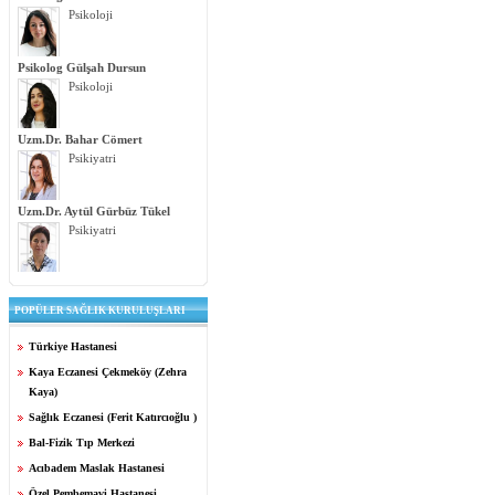
Psikoloji
Psikolog Gülşah Dursun
Psikoloji
Uzm.Dr. Bahar Cömert
Psikiyatri
Uzm.Dr. Aytül Gürbüz Tükel
Psikiyatri
POPÜLER SAĞLIK KURULUŞLARI
Türkiye Hastanesi
Kaya Eczanesi Çekmeköy (Zehra
Kaya)
Sağlık Eczanesi (Ferit Katırcıoğlu )
Bal-Fizik Tıp Merkezi
Acıbadem Maslak Hastanesi
Özel Pembemavi Hastanesi