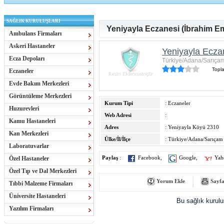
SAĞLIK KURULUŞLARI
Yeniyayla Eczanesi (İbrahim Em
Ambulans Firmaları
Askeri Hastaneler
Yeniyayla Ecza
Ecza Depoları
Türkiye/Adana/Sarıça
Topl
Eczaneler
Evde Bakım Merkezleri
Görüntüleme Merkezleri
Kurum Tipi
: Eczaneler
Huzurevleri
Web Adresi
:
Kamu Hastaneleri
Adres
: Yeniyayla Köyü 2310
Kan Merkezleri
Ülke/İl/İlçe
: Türkiye/Adana/Sarıçam
Laboratuvarlar
Özel Hastaneler
Paylaş
:
Facebook
,
Google
,
Yah
Özel Tıp ve Dal Merkezleri
Yorum Ekle
Sayfa
Tıbbi Malzeme Firmaları
Üniversite Hastaneleri
Bu sağlık kurul
Yazılım Firmaları