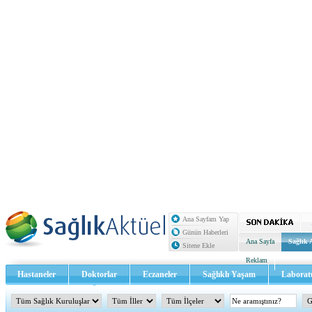
Ana Sayfam Yap
Günün Haberleri
Ana Sayfa
Sağlık 
Sitene Ekle
Reklam
Hastaneler
Doktorlar
Eczaneler
Sağlıklı Yaşam
Laborat
Sağlık TV - Video
İletişim