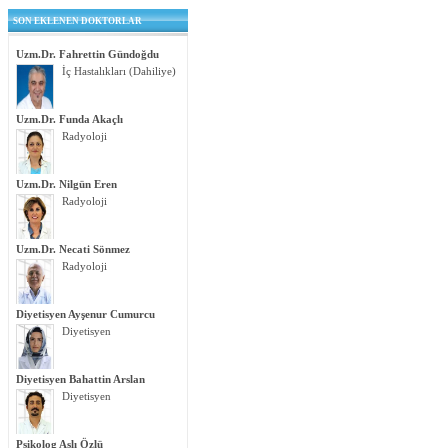
SON EKLENEN DOKTORLAR
Uzm.Dr. Fahrettin Gündoğdu
İç Hastalıkları (Dahiliye)
Uzm.Dr. Funda Akaçlı
Radyoloji
Uzm.Dr. Nilgün Eren
Radyoloji
Uzm.Dr. Necati Sönmez
Radyoloji
Diyetisyen Ayşenur Cumurcu
Diyetisyen
Diyetisyen Bahattin Arslan
Diyetisyen
Psikolog Aslı Özlü