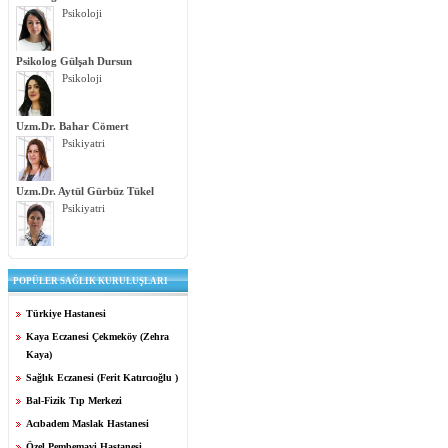
Psikoloji
Psikolog Gülşah Dursun
Psikoloji
Uzm.Dr. Bahar Cömert
Psikiyatri
Uzm.Dr. Aytül Gürbüz Tükel
Psikiyatri
POPÜLER SAĞLIK KURULUŞLARI
Türkiye Hastanesi
Kaya Eczanesi Çekmeköy (Zehra
Kaya)
Sağlık Eczanesi (Ferit Katırcıoğlu )
Bal-Fizik Tıp Merkezi
Acıbadem Maslak Hastanesi
Özel Pembemavi Hastanesi