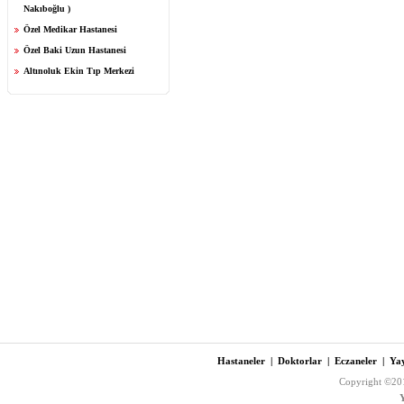
Nakıboğlu )
Özel Medikar Hastanesi
Özel Baki Uzun Hastanesi
Altınoluk Ekin Tıp Merkezi
Hastaneler
|
Doktorlar
|
Eczaneler
|
Yay
Copyright ©201
Y