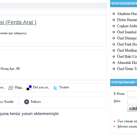
YENİ SAĞLIK KU
Akademi Hast
Defne Hastan
i (Ferda Arat )
Coşkun Ambu
Özel İstanbul
rmek için tıklayınız
Özel Düztepe
Özel Park Hos
Özel Medikar
Özel Baki Uz
Altınoluk Ek
Dotaş Apt. 8E
Özel Ömür T
ÜYE İŞLEMLERİ
oo
,
Digg
,
Del.icio.us
,
Twitter
E-Posta
Şifre
yı Yazdır
Yukarı
uşuna henüz yorum eklenmemiştir.
Üye olmak is
Şifremi unut