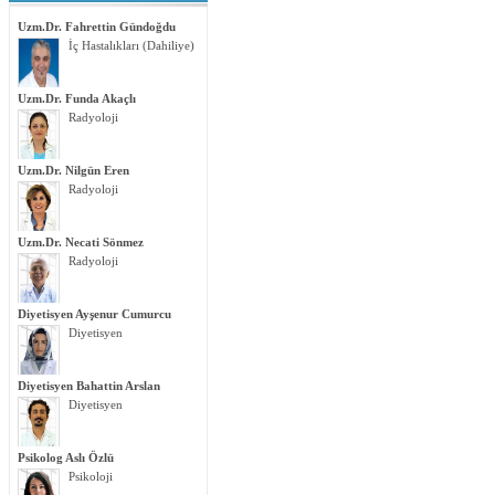
Uzm.Dr. Fahrettin Gündoğdu
İç Hastalıkları (Dahiliye)
Uzm.Dr. Funda Akaçlı
Radyoloji
Uzm.Dr. Nilgün Eren
Radyoloji
Uzm.Dr. Necati Sönmez
Radyoloji
Diyetisyen Ayşenur Cumurcu
Diyetisyen
Diyetisyen Bahattin Arslan
Diyetisyen
Psikolog Aslı Özlü
Psikoloji