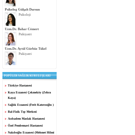
Psikolog Gülşah Dursun
Psikoloji
Uzm.Dr. Bahar Cömert
Psikiyatri
Uzm.Dr. Aytül Gürbüz Tükel
Psikiyatri
POPÜLER SAĞLIK KURULUŞLARI
Türkiye Hastanesi
Kaya Eczanesi Çekmeköy (Zehra
Kaya)
Sağlık Eczanesi (Ferit Katırcıoğlu )
Bal-Fizik Tıp Merkezi
Acıbadem Maslak Hastanesi
Özel Pembemavi Hastanesi
Nakıboğlu Eczanesi (Mehmet Hilmi