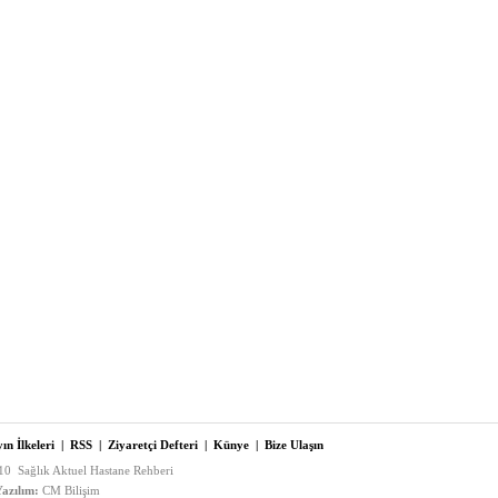
ın İlkeleri
|
RSS
|
Ziyaretçi Defteri
|
Künye
|
Bize Ulaşın
0 Sağlık Aktuel Hastane Rehberi
azılım:
CM Bilişim