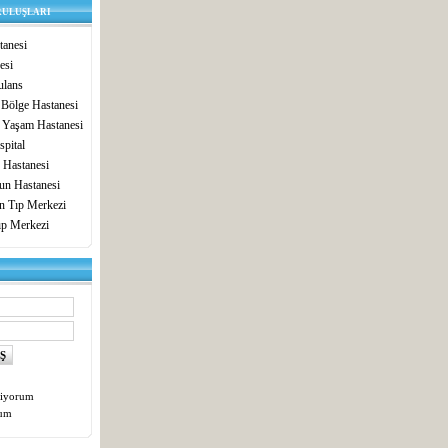
RULUŞLARI
anesi
esi
lans
 Bölge Hastanesi
 Yaşam Hastanesi
pital
 Hastanesi
un Hastanesi
in Tıp Merkezi
ıp Merkezi
tiyorum
tum