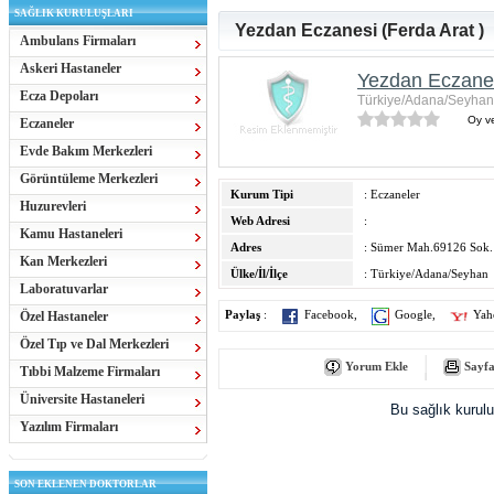
SAĞLIK KURULUŞLARI
Yezdan Eczanesi (Ferda Arat )
Ambulans Firmaları
Askeri Hastaneler
Yezdan Eczanes
Ecza Depoları
Türkiye/Adana/Seyhan
Oy ve
Eczaneler
Evde Bakım Merkezleri
Görüntüleme Merkezleri
Kurum Tipi
: Eczaneler
Huzurevleri
Web Adresi
:
Kamu Hastaneleri
Adres
: Sümer Mah.69126 Sok. 
Kan Merkezleri
Ülke/İl/İlçe
: Türkiye/Adana/Seyhan
Laboratuvarlar
Özel Hastaneler
Paylaş
:
Facebook
,
Google
,
Yah
Özel Tıp ve Dal Merkezleri
Yorum Ekle
Sayfa
Tıbbi Malzeme Firmaları
Üniversite Hastaneleri
Bu sağlık kurul
Yazılım Firmaları
SON EKLENEN DOKTORLAR