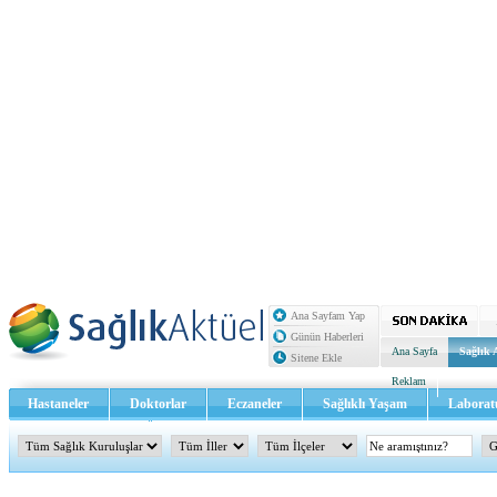
Ana Sayfam Yap
Günün Haberleri
Ana Sayfa
Sağlık 
Sitene Ekle
Reklam
Hastaneler
Doktorlar
Eczaneler
Sağlıklı Yaşam
Laborat
Sağlık TV - Video
İletişim