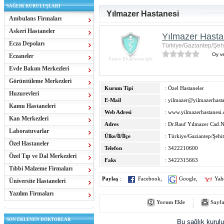
SAĞLIK KURULUŞLARI
Yılmazer Hastanesi
Ambulans Firmaları
Askeri Hastaneler
Yılmazer Hasta
Ecza Depoları
Türkiye/Gaziantep/Şeh
Oy ve
Eczaneler
Evde Bakım Merkezleri
Görüntüleme Merkezleri
Kurum Tipi
: Özel Hastaneler
Huzurevleri
E-Mail
:
yilmazer@yilmazerhast
Kamu Hastaneleri
Web Adresi
:
www.yilmazerhastanesi
Kan Merkezleri
Adres
: Dr.Rauf Yılmazer Cad.
Laboratuvarlar
Ülke/İl/İlçe
: Türkiye/Gaziantep/Şehi
Özel Hastaneler
Telefon
: 3422210600
Özel Tıp ve Dal Merkezleri
Faks
: 3422315663
Tıbbi Malzeme Firmaları
Paylaş
:
Facebook
,
Google
,
Yah
Üniversite Hastaneleri
Yazılım Firmaları
Yorum Ekle
Sayfa
SON EKLENEN DOKTORLAR
Bu sağlık kurul