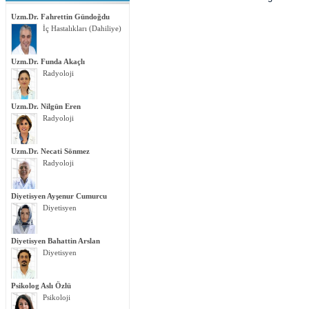
Uzm.Dr. Fahrettin Gündoğdu
İç Hastalıkları (Dahiliye)
Uzm.Dr. Funda Akaçlı
Radyoloji
Uzm.Dr. Nilgün Eren
Radyoloji
Uzm.Dr. Necati Sönmez
Radyoloji
Diyetisyen Ayşenur Cumurcu
Diyetisyen
Diyetisyen Bahattin Arslan
Diyetisyen
Psikolog Aslı Özlü
Psikoloji