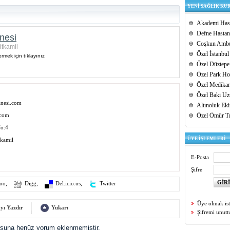
YENİ SAĞLIK KU
Akademi Hast
Defne Hastan
nesi
Coşkun Ambu
itkamil
Özel İstanbul
rmek için tıklayınız
Özel Düztepe
Özel Park Hos
Özel Medikar
Özel Baki Uz
anesi.com
Altınoluk Ek
.com
Özel Ömür T
No:4
ÜYE İŞLEMLERİ
tkamil
E-Posta
Şifre
oo
,
Digg
,
Del.icio.us
,
Twitter
Üye olmak is
yı Yazdır
Yukarı
Şifremi unut
uşuna henüz yorum eklenmemiştir.