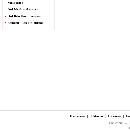
Nakıboğlu )
Özel Medikar Hastanesi
Özel Baki Uzun Hastanesi
Altınoluk Ekin Tıp Merkezi
Hastaneler
|
Doktorlar
|
Eczaneler
|
Yay
Copyright ©201
Y