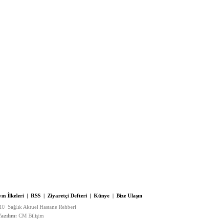
ın İlkeleri
|
RSS
|
Ziyaretçi Defteri
|
Künye
|
Bize Ulaşın
0 Sağlık Aktuel Hastane Rehberi
azılım:
CM Bilişim