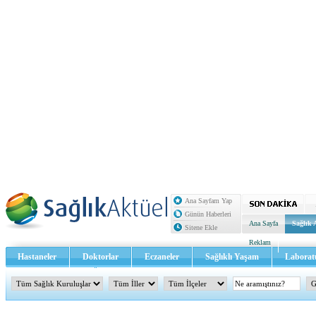
Ana Sayfam Yap
Günün Haberleri
Ana Sayfa
Sağlık 
Sitene Ekle
Reklam
Hastaneler
Doktorlar
Eczaneler
Sağlıklı Yaşam
Laborat
Sağlık TV - Video
İletişim