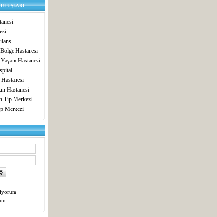
RULUŞLARI
anesi
esi
lans
 Bölge Hastanesi
 Yaşam Hastanesi
pital
 Hastanesi
un Hastanesi
in Tıp Merkezi
ıp Merkezi
tiyorum
tum