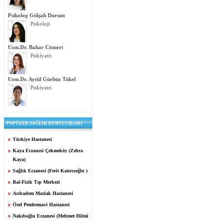
Psikolog Gülşah Dursun
Psikoloji
Uzm.Dr. Bahar Cömert
Psikiyatri
Uzm.Dr. Aytül Gürbüz Tükel
Psikiyatri
POPÜLER SAĞLIK KURULUŞLARI
Türkiye Hastanesi
Kaya Eczanesi Çekmeköy (Zehra
Kaya)
Sağlık Eczanesi (Ferit Katırcıoğlu )
Bal-Fizik Tıp Merkezi
Acıbadem Maslak Hastanesi
Özel Pembemavi Hastanesi
Nakıboğlu Eczanesi (Mehmet Hilmi