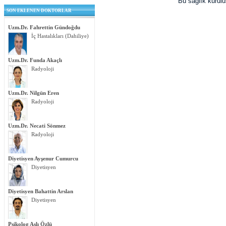
Bu sağlık kurul
SON EKLENEN DOKTORLAR
Uzm.Dr. Fahrettin Gündoğdu
İç Hastalıkları (Dahiliye)
Uzm.Dr. Funda Akaçlı
Radyoloji
Uzm.Dr. Nilgün Eren
Radyoloji
Uzm.Dr. Necati Sönmez
Radyoloji
Diyetisyen Ayşenur Cumurcu
Diyetisyen
Diyetisyen Bahattin Arslan
Diyetisyen
Psikolog Aslı Özlü