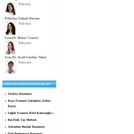
Psikoloji
Psikolog Gülşah Dursun
Psikoloji
Uzm.Dr. Bahar Cömert
Psikiyatri
Uzm.Dr. Aytül Gürbüz Tükel
Psikiyatri
POPÜLER SAĞLIK KURULUŞLARI
Türkiye Hastanesi
Kaya Eczanesi Çekmeköy (Zehra
Kaya)
Sağlık Eczanesi (Ferit Katırcıoğlu )
Bal-Fizik Tıp Merkezi
Acıbadem Maslak Hastanesi
Özel Pembemavi Hastanesi