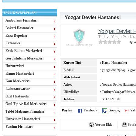
SAĞLIK KURULUŞLARI
Yozgat Devlet Hastanesi
Ambulans Firmaları
Askeri Hastaneler
Yozgat Devlet 
Ecza Depoları
Türkiye/Yozgat/Merkez
Oy ve
Eczaneler
Evde Bakım Merkezleri
Görüntüleme Merkezleri
Kurum Tipi
: Kamu Hastaneleri
Huzurevleri
E-Mail
:
yozgatdhs7@saglik.gov.
Kamu Hastaneleri
Web Adresi
:
Kan Merkezleri
Adres
: Yozgat Devlet Hastanesi
Laboratuvarlar
Ülke/İl/İlçe
: Türkiye/Yozgat/Merkez
Özel Hastaneler
Telefon
: 3542121070
Özel Tıp ve Dal Merkezleri
Paylaş
:
Facebook
,
Google
,
Yah
Tıbbi Malzeme Firmaları
Üniversite Hastaneleri
Yorum Ekle
Sayfa
Yazılım Firmaları