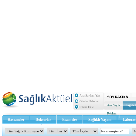
Ana Sayfam Yap
Günün Haberleri
Ana Sayfa
Sağlık 
Sitene Ekle
Reklam
Hastaneler
Doktorlar
Eczaneler
Sağlıklı Yaşam
Laborat
Sağlık TV - Video
İletişim