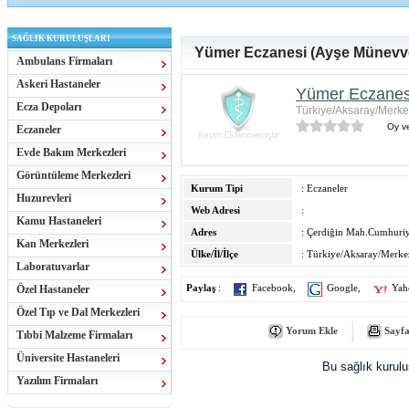
SAĞLIK KURULUŞLARI
Yümer Eczanesi (Ayşe Münevver
Ambulans Firmaları
Askeri Hastaneler
Yümer Eczanesi
Ecza Depoları
Türkiye/Aksaray/Merke
Oy ve
Eczaneler
Evde Bakım Merkezleri
Görüntüleme Merkezleri
Kurum Tipi
: Eczaneler
Huzurevleri
Web Adresi
:
Kamu Hastaneleri
Adres
: Çerdiğin Mah.Cumhuri
Kan Merkezleri
Ülke/İl/İlçe
: Türkiye/Aksaray/Merke
Laboratuvarlar
Özel Hastaneler
Paylaş
:
Facebook
,
Google
,
Yah
Özel Tıp ve Dal Merkezleri
Yorum Ekle
Sayfa
Tıbbi Malzeme Firmaları
Üniversite Hastaneleri
Bu sağlık kurul
Yazılım Firmaları