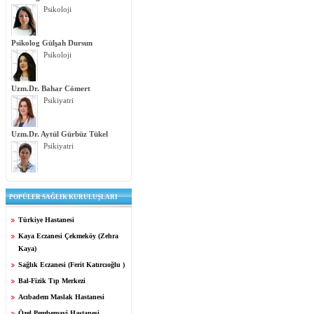
Psikoloji
Psikolog Gülşah Dursun
Psikoloji
Uzm.Dr. Bahar Cömert
Psikiyatri
Uzm.Dr. Aytül Gürbüz Tükel
Psikiyatri
POPÜLER SAĞLIK KURULUŞLARI
Türkiye Hastanesi
Kaya Eczanesi Çekmeköy (Zehra
Kaya)
Sağlık Eczanesi (Ferit Katırcıoğlu )
Bal-Fizik Tıp Merkezi
Acıbadem Maslak Hastanesi
Özel Pembemavi Hastanesi