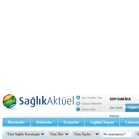
Ana Sayfam Yap
Günün Haberleri
Ana Sayfa
Sağlık 
Sitene Ekle
Reklam
Hastaneler
Doktorlar
Eczaneler
Sağlıklı Yaşam
Laborat
Sağlık TV - Video
İletişim