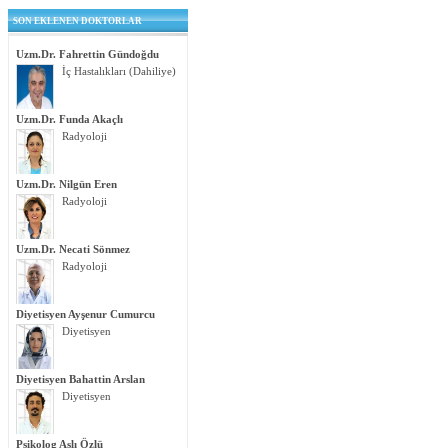
SON EKLENEN DOKTORLAR
Uzm.Dr. Fahrettin Gündoğdu
İç Hastalıkları (Dahiliye)
Uzm.Dr. Funda Akaçlı
Radyoloji
Uzm.Dr. Nilgün Eren
Radyoloji
Uzm.Dr. Necati Sönmez
Radyoloji
Diyetisyen Ayşenur Cumurcu
Diyetisyen
Diyetisyen Bahattin Arslan
Diyetisyen
Psikolog Aslı Özlü