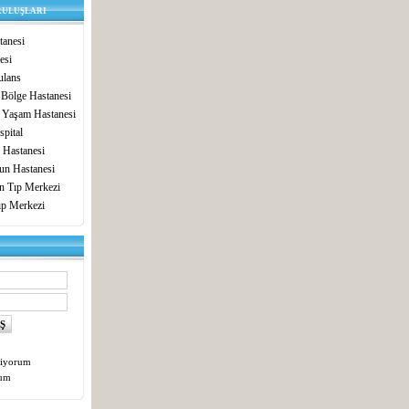
RULUŞLARI
anesi
esi
lans
 Bölge Hastanesi
 Yaşam Hastanesi
pital
 Hastanesi
un Hastanesi
in Tıp Merkezi
ıp Merkezi
tiyorum
tum