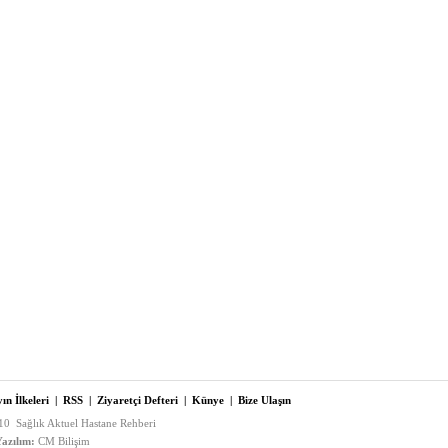
ın İlkeleri
|
RSS
|
Ziyaretçi Defteri
|
Künye
|
Bize Ulaşın
0 Sağlık Aktuel Hastane Rehberi
azılım:
CM Bilişim