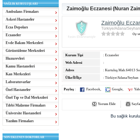
SAĞLIK KURULUŞLARI
Zaimoğlu Eczanesi (Nuran Zai
Ambulans Firmaları
Askeri Hastaneler
Zaimoğlu Eczan
Ecza Depoları
Türkiye/Adana/Seyhan
Oy ve
Eczaneler
Evde Bakım Merkezleri
Görüntüleme Merkezleri
Kurum Tipi
: Eczaneler
Huzurevleri
Web Adresi
:
Kamu Hastaneleri
Adres
: Kurtuluş Mah.64013 So
Kan Merkezleri
Ülke/İl/İlçe
: Türkiye/Adana/Seyhan
Laboratuvarlar
Özel Hastaneler
Paylaş
:
Facebook
,
Google
,
Yah
Özel Tıp ve Dal Merkezleri
Yorum Ekle
Sayfa
Tıbbi Malzeme Firmaları
Üniversite Hastaneleri
Bu sağlık kurul
Yazılım Firmaları
SON EKLENEN DOKTORLAR