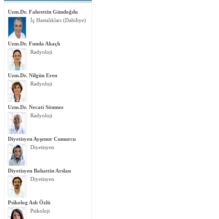
Uzm.Dr. Fahrettin Gündoğdu
İç Hastalıkları (Dahiliye)
Uzm.Dr. Funda Akaçlı
Radyoloji
Uzm.Dr. Nilgün Eren
Radyoloji
Uzm.Dr. Necati Sönmez
Radyoloji
Diyetisyen Ayşenur Cumurcu
Diyetisyen
Diyetisyen Bahattin Arslan
Diyetisyen
Psikolog Aslı Özlü
Psikoloji