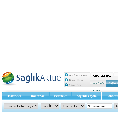
Ana Sayfam Yap
Günün Haberleri
Ana Sayfa
Sağlık 
Sitene Ekle
Reklam
Hastaneler
Doktorlar
Eczaneler
Sağlıklı Yaşam
Laborat
Sağlık TV - Video
İletişim