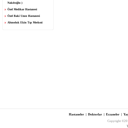
Nakıboğlu )
Özel Medikar Hastanesi
Özel Baki Uzun Hastanesi
Altınoluk Ekin Tıp Merkezi
Hastaneler
|
Doktorlar
|
Eczaneler
|
Yay
Copyright ©201
Y