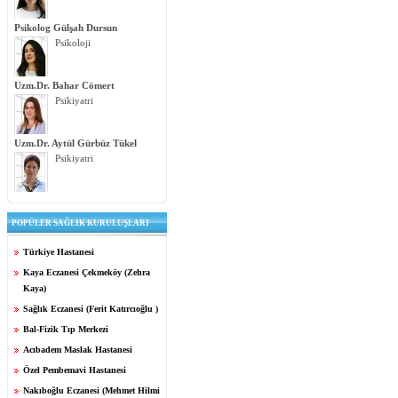
Psikolog Gülşah Dursun
Psikoloji
Uzm.Dr. Bahar Cömert
Psikiyatri
Uzm.Dr. Aytül Gürbüz Tükel
Psikiyatri
POPÜLER SAĞLIK KURULUŞLARI
Türkiye Hastanesi
Kaya Eczanesi Çekmeköy (Zehra
Kaya)
Sağlık Eczanesi (Ferit Katırcıoğlu )
Bal-Fizik Tıp Merkezi
Acıbadem Maslak Hastanesi
Özel Pembemavi Hastanesi
Nakıboğlu Eczanesi (Mehmet Hilmi