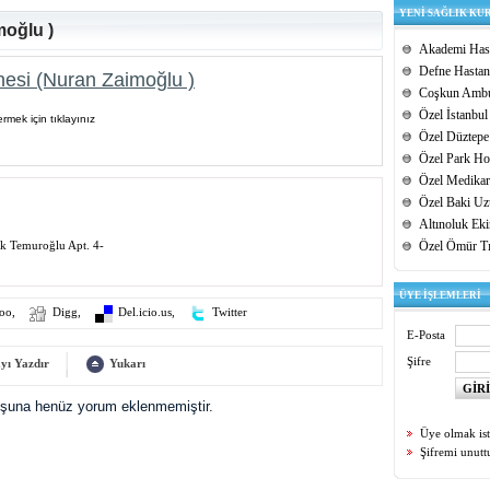
YENİ SAĞLIK KU
moğlu )
Akademi Hast
Defne Hastan
esi (Nuran Zaimoğlu )
Coşkun Ambu
Özel İstanbul
rmek için tıklayınız
Özel Düztepe
Özel Park Hos
Özel Medikar
Özel Baki Uz
Altınoluk Ek
k Temuroğlu Apt. 4-
Özel Ömür T
ÜYE İŞLEMLERİ
oo
,
Digg
,
Del.icio.us
,
Twitter
E-Posta
Şifre
yı Yazdır
Yukarı
uşuna henüz yorum eklenmemiştir.
Üye olmak is
Şifremi unut