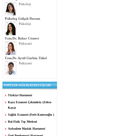
Psikoloji
Psikolog Gülşah Dursun
Psikoloji
Uzm.Dr. Bahar Cömert
Psikiyatri
Uzm.Dr. Aytül Gürbüz Tükel
Psikiyatri
POPÜLER SAĞLIK KURULUŞLARI
Türkiye Hastanesi
Kaya Eczanesi Çekmeköy (Zehra
Kaya)
Sağlık Eczanesi (Ferit Katırcıoğlu )
Bal-Fizik Tıp Merkezi
Acıbadem Maslak Hastanesi
Özel Pembemavi Hastanesi