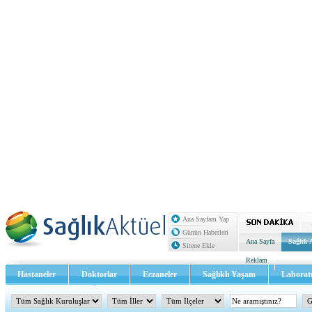
Ana Sayfam Yap
Günün Haberleri
Ana Sayfa
Sağlık 
Sitene Ekle
Reklam
Hastaneler
Doktorlar
Eczaneler
Sağlıklı Yaşam
Laborat
Sağlık TV - Video
İletişim