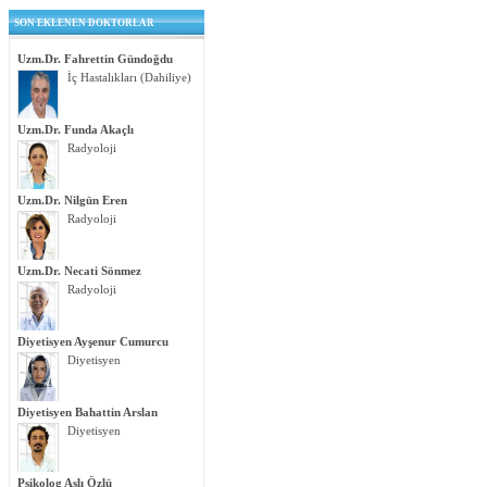
SON EKLENEN DOKTORLAR
Uzm.Dr. Fahrettin Gündoğdu
İç Hastalıkları (Dahiliye)
Uzm.Dr. Funda Akaçlı
Radyoloji
Uzm.Dr. Nilgün Eren
Radyoloji
Uzm.Dr. Necati Sönmez
Radyoloji
Diyetisyen Ayşenur Cumurcu
Diyetisyen
Diyetisyen Bahattin Arslan
Diyetisyen
Psikolog Aslı Özlü