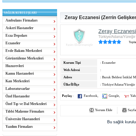
SAĞLIK KURULUŞLARI
Zeray Eczanesi (Zerrin Gelişken
Ambulans Firmaları
Askeri Hastaneler
Zeray Eczanesi 
Ecza Depoları
Türkiye/Adana/Yüreğir
Topl
Eczaneler
Evde Bakım Merkezleri
Görüntüleme Merkezleri
Kurum Tipi
: Eczaneler
Huzurevleri
Web Adresi
:
Kamu Hastaneleri
Adres
: Buruk Beldesi İstiklal
Kan Merkezleri
Ülke/İl/İlçe
: Türkiye/Adana/Yüreğir
Laboratuvarlar
Özel Hastaneler
Paylaş
:
Facebook
,
Google
,
Yah
Özel Tıp ve Dal Merkezleri
Yorum Ekle
Sayfa
Tıbbi Malzeme Firmaları
Üniversite Hastaneleri
Bu sağlık kurul
Yazılım Firmaları