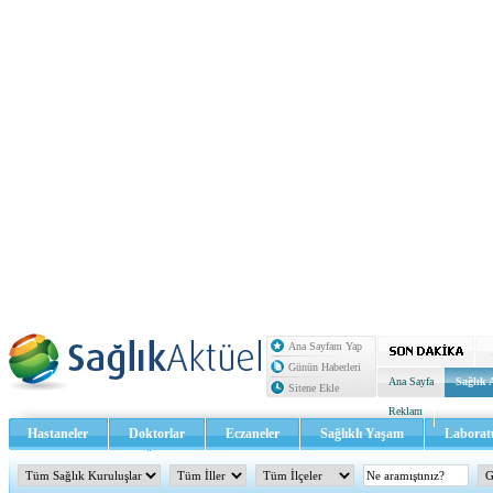
Ana Sayfam Yap
Günün Haberleri
Ana Sayfa
Sağlık 
Sitene Ekle
Reklam
Hastaneler
Doktorlar
Eczaneler
Sağlıklı Yaşam
Laborat
Sağlık TV - Video
İletişim