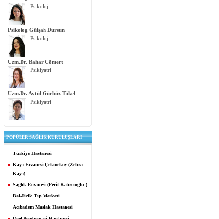
Psikoloji
Psikolog Gülşah Dursun
Psikoloji
Uzm.Dr. Bahar Cömert
Psikiyatri
Uzm.Dr. Aytül Gürbüz Tükel
Psikiyatri
POPÜLER SAĞLIK KURULUŞLARI
Türkiye Hastanesi
Kaya Eczanesi Çekmeköy (Zehra
Kaya)
Sağlık Eczanesi (Ferit Katırcıoğlu )
Bal-Fizik Tıp Merkezi
Acıbadem Maslak Hastanesi
Özel Pembemavi Hastanesi