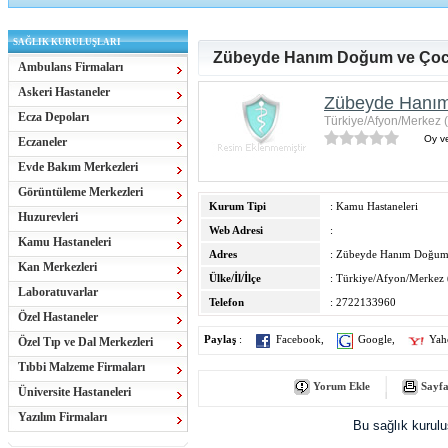
SAĞLIK KURULUŞLARI
Zübeyde Hanım Doğum ve Çoc
Ambulans Firmaları
Askeri Hastaneler
Zübeyde Hanım
Ecza Depoları
Türkiye/Afyon/Merkez 
Oy ve
Eczaneler
Evde Bakım Merkezleri
Görüntüleme Merkezleri
Kurum Tipi
: Kamu Hastaneleri
Huzurevleri
Web Adresi
:
Kamu Hastaneleri
Adres
: Zübeyde Hanım Doğum
Kan Merkezleri
Ülke/İl/İlçe
: Türkiye/Afyon/Merkez 
Laboratuvarlar
Telefon
: 2722133960
Özel Hastaneler
Paylaş
:
Facebook
,
Google
,
Yah
Özel Tıp ve Dal Merkezleri
Tıbbi Malzeme Firmaları
Yorum Ekle
Sayfa
Üniversite Hastaneleri
Yazılım Firmaları
Bu sağlık kurul