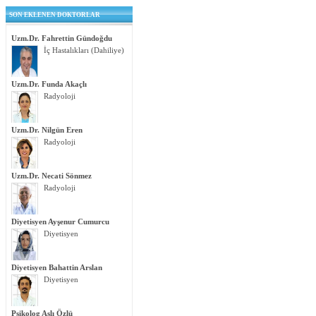
SON EKLENEN DOKTORLAR
Uzm.Dr. Fahrettin Gündoğdu
İç Hastalıkları (Dahiliye)
Uzm.Dr. Funda Akaçlı
Radyoloji
Uzm.Dr. Nilgün Eren
Radyoloji
Uzm.Dr. Necati Sönmez
Radyoloji
Diyetisyen Ayşenur Cumurcu
Diyetisyen
Diyetisyen Bahattin Arslan
Diyetisyen
Psikolog Aslı Özlü